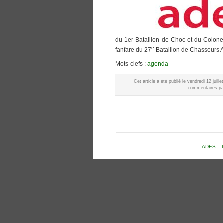
du 1er Bataillon de Choc et du Colone
e
fanfare du 27
Bataillon de Chasseurs A
Mots-clefs :
agenda
Cet article a été publié le vendredi 12 juil
commentaires par
ADES – L