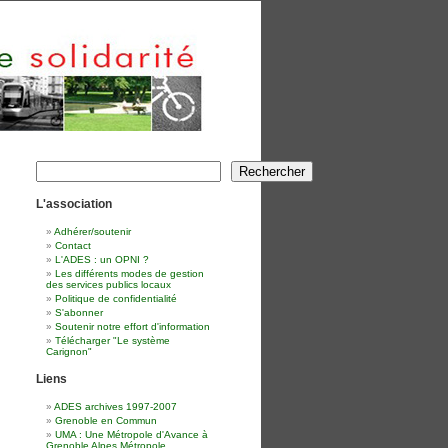
Rechercher
Rechercher
L'association
Adhérer/soutenir
Contact
L'ADES : un OPNI ?
Les différents modes de gestion
des services publics locaux
Politique de confidentialité
S'abonner
Soutenir notre effort d'information
Télécharger "Le système
Carignon"
Liens
ADES archives 1997-2007
Grenoble en Commun
UMA : Une Métropole d'Avance à
Grenoble Alpes Métropole