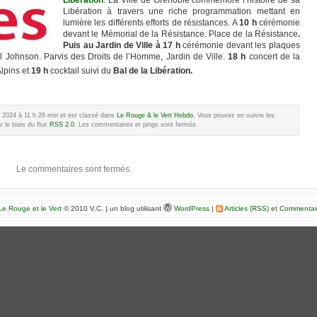
Libération
. La Ville de Grenoble commémore l’histoire de sa
Libération à travers une riche programmation mettant en
lumière les différents efforts de résistances. A
10 h
cérémonie
devant le Mémorial de la Résistance. Place de la Résistance
.
Puis au Jardin de Ville à 17 h
cérémonie devant les plaques
l Johnson. Parvis des Droits de l’Homme, Jardin de Ville.
18 h
concert de la
lpins et
19 h
cocktail suivi du
Bal de la Libération.
let 2024 à 11 h 26 min et est classé dans
Le Rouge & le Vert Hebdo
. Vous pouvez en suivre les
 le biais du flux
RSS 2.0
. Les commentaires et pings sont fermés.
Le commentaires sont fermés.
e Rouge et le Vert
© 2010 V.C. | un blog utilisant
WordPress
|
Articles (RSS)
et
Commentai