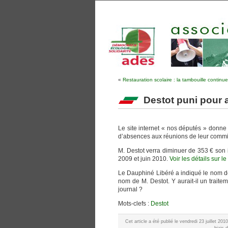
«
Restauration scolaire : la tambouille continue
Destot puni pour 
Le site internet « nos députés » donne 
d’absences aux réunions de leur commis
M. Destot verra diminuer de 353 € son 
2009 et juin 2010.
Voir les détails sur le 
Le Dauphiné Libéré a indiqué le nom de
nom de M. Destot. Y aurait-il un traite
journal ?
Mots-clefs :
Destot
Cet article a été publié le vendredi 23 juillet 2