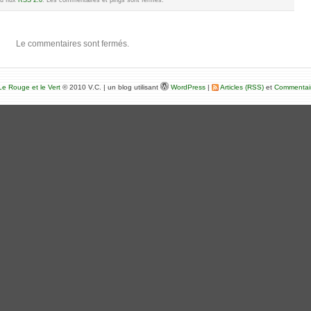
du flux
RSS 2.0
. Les commentaires et pings sont fermés.
Le commentaires sont fermés.
e Rouge et le Vert
© 2010 V.C. | un blog utilisant
WordPress
|
Articles (RSS)
et
Commentai