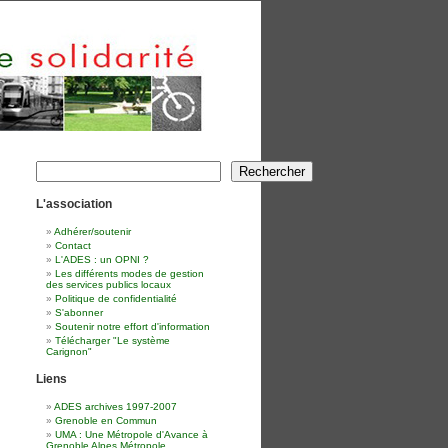
Rechercher
Rechercher
L'association
Adhérer/soutenir
Contact
L'ADES : un OPNI ?
Les différents modes de gestion
des services publics locaux
Politique de confidentialité
S'abonner
Soutenir notre effort d'information
Télécharger "Le système
Carignon"
Liens
ADES archives 1997-2007
Grenoble en Commun
UMA : Une Métropole d'Avance à
Grenoble Alpes Métropole