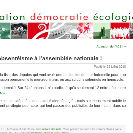
Abandon de l’A51 !
»
absentéisme à l’assemblée nationale !
Publié le 23 juillet 2010
la liste des députés qui vont avoir une diminution de leur indemnité pour trop
sion permanente le mercredi matin, ou aux scrutins solennels en hémicycle.
indemnité. Sur 24 réunions il n’a participé qu’à seulement 12 entre décembre
site.
 certains députés connus qui étaient épinglés, mais a curieusement oublié le
ment privilégié pour ceux qui font passer des publicités de leur mairie dans ce
010 à 18 h 29 min et est classé dans
Autres dossiers
. Vous pouvez en suivre les commentaires par le