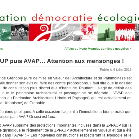
ts !
Affaire du lycée Mounier, dernières nouvelles
»
AUP puis AVAP… Attention aux mensonges !
Publié le 6 juillet 2013
 de Grenoble (Aire de mise en Valeur de l’Architecture et du Patrimoine) s’est
lé donner son avis ou faire des contre propositions. Il faut dire que le dossier
eu de consultation plus discret que d’habitude. Pourtant il s’agit de définir des
er que le patrimoine architectural et paysager ne se dégrade. L’AVAP doit
on du Patrimoine Architectural Urbain et Paysager) qui est actuellement en
 d’Urbanisme) de Grenoble.
réunions publiques. A cette occasion l’adjoint à l’immobilier a bien précisé que
rises par l’AVAP. Or ceci est faux.
t d’AVAP supprime des protections importantes incluses dans la ZPPAUP sur la
ce qu’indique le règlement de la ZPPAUP actuellement en vigueur et qui a été
 dans l’AVAP : « Les nouvelles constructions respecteront la typologie et le