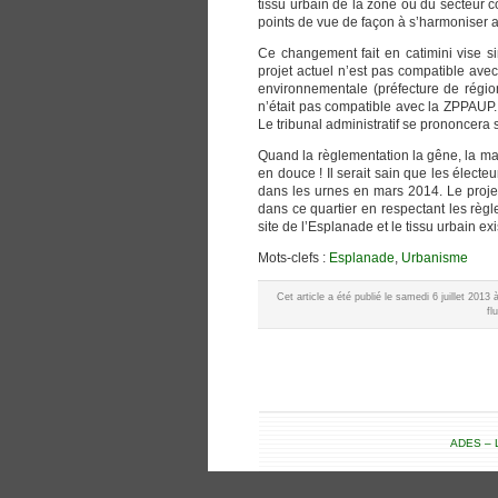
tissu urbain de la zone ou du secteur c
points de vue de façon à s’harmoniser a
Ce changement fait en catimini vise s
projet actuel n’est pas compatible avec
environnementale (préfecture de région
n’était pas compatible avec la ZPPAUP. 
Le tribunal administratif se prononcera 
Quand la règlementation la gêne, la maj
en douce ! Il serait sain que les électeu
dans les urnes en mars 2014. Le proje
dans ce quartier en respectant les règl
site de l’Esplanade et le tissu urbain exi
Mots-clefs :
Esplanade
,
Urbanisme
Cet article a été publié le samedi 6 juillet 201
fl
ADES – L