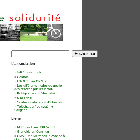
Rechercher
Rechercher
L'association
Adhérer/soutenir
Contact
L'ADES : un OPNI ?
Les différents modes de gestion
des services publics locaux
Politique de confidentialité
S'abonner
Soutenir notre effort d'information
Télécharger "Le système
Carignon"
Liens
ADES archives 1997-2007
Grenoble en Commun
UMA : Une Métropole d'Avance à
Grenoble Alpes Métropole