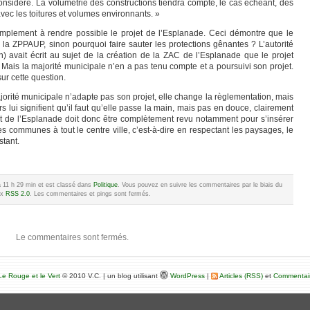
onsidéré. La volumétrie des constructions tiendra compte, le cas échéant, des
vec les toitures et volumes environnants. »
implement à rendre possible le projet de l’Esplanade. Ceci démontre que le
 la ZPPAUP, sinon pourquoi faire sauter les protections gênantes ? L’autorité
) avait écrit au sujet de la création de la ZAC de l’Esplanade que le projet
Mais la majorité municipale n’en a pas tenu compte et a poursuivi son projet.
sur cette question.
orité municipale n’adapte pas son projet, elle change la règlementation, mais
rs lui signifient qu’il faut qu’elle passe la main, mais pas en douce, clairement
t de l’Esplanade doit donc être complètement revu notamment pour s’insérer
es communes à tout le centre ville, c’est-à-dire en respectant les paysages, le
stant.
3 à 11 h 29 min et est classé dans
Politique
. Vous pouvez en suivre les commentaires par le biais du
ux
RSS 2.0
. Les commentaires et pings sont fermés.
Le commentaires sont fermés.
e Rouge et le Vert
© 2010 V.C. | un blog utilisant
WordPress
|
Articles (RSS)
et
Commentai