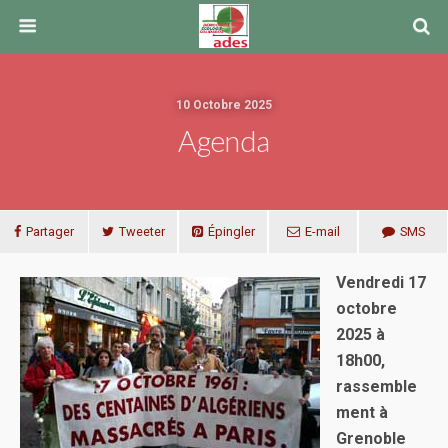
10 Octobre 2025
Agenda
Partager
Tweeter
Épingler
E-mail
SMS
Vendredi 17
octobre
2025 à
18h00,
rassemble
ment à
Grenoble