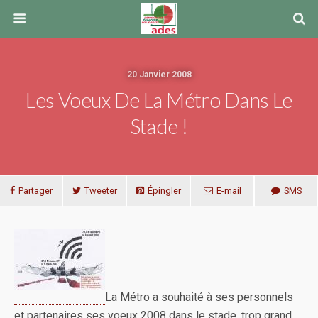
20 Janvier 2008
Les Voeux De La Métro Dans Le
Stade !
Partager
Tweeter
Épingler
E-mail
SMS
La Métro a souhaité à ses personnels
et partenaires ses voeux 2008 dans le stade, trop grand,