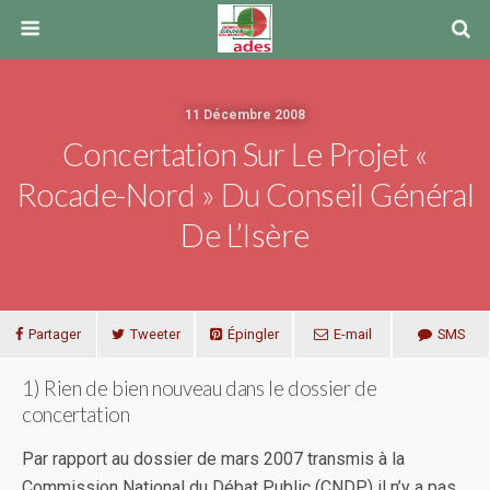
11 Décembre 2008
Concertation Sur Le Projet «
Rocade-Nord » Du Conseil Général
De L’Isère
Partager
Tweeter
Épingler
E-mail
SMS
1) Rien de bien nouveau dans le dossier de
con
certation
Par rapport au dossier de mars 2007 transmis à la
Commission National du Débat Public (CNDP) il n’y a pas