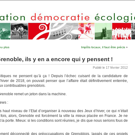
eu plus
Impôts locaux, il faut être précis
»
renoble, ils y en a encore qui y pensent !
Publié le 17 février 2012
itiques ne pensent qu’à ça ! Depuis l’échec cuisant de la candidature de
ver de 2018, on pouvait penser que l’affaire était définitivement enterrée,
aux contribuables grenoblois.
 Grenoble remet un jeton dans la machine.
news :
us haut niveau de l’Etat d’organiser à nouveau des Jeux d’hiver, ce qui n’était
 fois, alors, Grenoble est forcément la ville la mieux placée en France. Je ne
la porte. Mieux: si les conditions sont réunies, je dis que nous serions fous de
alement déconnecté des préoccupations de Grenoblois, lassés de ces projets