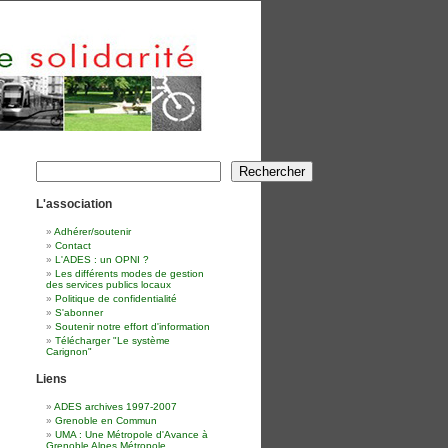
Rechercher
Rechercher
L'association
Adhérer/soutenir
Contact
L'ADES : un OPNI ?
Les différents modes de gestion
des services publics locaux
Politique de confidentialité
S'abonner
Soutenir notre effort d'information
Télécharger "Le système
Carignon"
Liens
ADES archives 1997-2007
Grenoble en Commun
UMA : Une Métropole d'Avance à
Grenoble Alpes Métropole