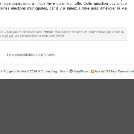
 leurs aspirations à mieux vivre dans leur ville. Cette question devra être
aines élections municipales, car il y a mieux à faire pour améliorer la vie
12 à 19 h 49 min et est classé dans
Politique
. Vous pouvez en suivre les commentaires par le biais du
ux
RSS 2.0
. Les commentaires et pings sont fermés.
Le commentaires sont fermés.
e Rouge et le Vert
© 2010 V.C. | un blog utilisant
WordPress
|
Articles (RSS)
et
Commentai