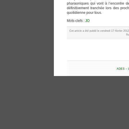
pharaoniques qui vont à l’encontre de
définitivement tranchée lors des proch
quotidienne pour tous.
Mots-clefs :
JO
Cet article a été publié le vendredi 17 février 20
fl
ADES – L