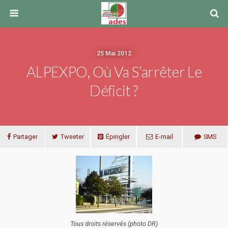
25 Mai 2012
ALPEXPO, Où Va S’arrêter Le
Déficit ?
Partager
Tweeter
Épingler
E-mail
SMS
Tous droits réservés (photo DR)