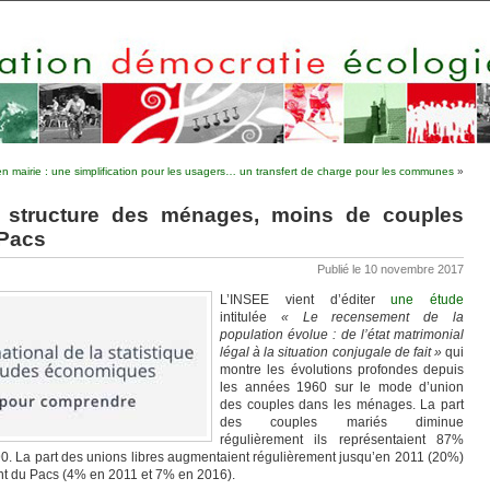
n mairie : une simplification pour les usagers… un transfert de charge pour les communes
»
a structure des ménages, moins de couples
 Pacs
Publié le 10 novembre 2017
L’INSEE vient d’éditer
une étude
intitulée
« Le recensement de la
population évolue : de l’état matrimonial
légal à la situation conjugale de fait »
qui
montre les évolutions profondes depuis
les années 1960 sur le mode d’union
des couples dans les ménages. La part
des couples mariés diminue
régulièrement ils représentaient 87%
90. La part des unions libres augmentaient régulièrement jusqu’en 2011 (20%)
ent du Pacs (4% en 2011 et 7% en 2016).