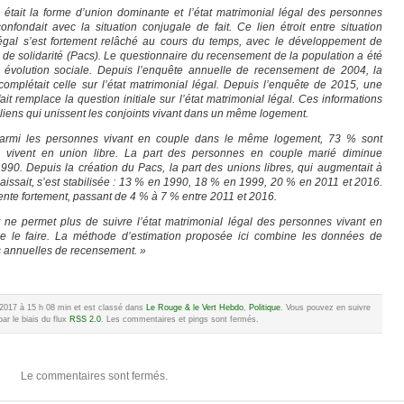
tait la forme d’union dominante et l’état matrimonial légal des personnes
confondait avec la situation conjugale de fait. Ce lien étroit entre situation
 légal s’est fortement relâché au cours du temps, avec le développement de
vil de solidarité (Pacs). Le questionnaire du recensement de la population a été
 évolution sociale. Depuis l’enquête annuelle de recensement de 2004, la
omplétait celle sur l’état matrimonial légal. Depuis l’enquête de 2015, une
ait remplace la question initiale sur l’état matrimonial légal. Ces informations
 liens qui unissent les conjoints vivant dans un même logement.
parmi les personnes vivant en couple dans le même logement, 73 % sont
vivent en union libre. La part des personnes en couple marié diminue
1990. Depuis la création du Pacs, la part des unions libres, qui augmentait à
issait, s’est stabilisée : 13 % en 1990, 18 % en 1999, 20 % en 2011 et 2016.
ente fortement, passant de 4 % à 7 % entre 2011 et 2016.
ne permet plus de suivre l’état matrimonial légal des personnes vivant en
de le faire. La méthode d’estimation proposée ici combine les données de
s annuelles de recensement. »
e 2017 à 15 h 08 min et est classé dans
Le Rouge & le Vert Hebdo
,
Politique
. Vous pouvez en suivre
ar le biais du flux
RSS 2.0
. Les commentaires et pings sont fermés.
Le commentaires sont fermés.