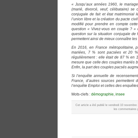
« Jusqu’aux années 1960, le mariage é
(marié, divorcé, veuf, célibataire) se 
conjugale de fait et état matrimonial
l’union libre et la création du pacte ci
modifié pour prendre en compte cette
question « Vivez-vous en couple ? » c
question sur la situation conjugale de f
permettent ainsi de mieux connaître les
En 2016, en France métropolitaine, 
mariées, 7 % sont pacsées et 20 % 
régulièrement : elle était de 87 % en 
mesure que celle des couples mariés ba
Enfin, la part des couples pacsés augm
Si l’enquête annuelle de recensement 
France, d’autres sources permettent 
l’enquête Emploi et celles des enquête
Mots-clefs :
démographie
,
insee
Cet article a été publié le vendredi 10 novembr
les commentaires p