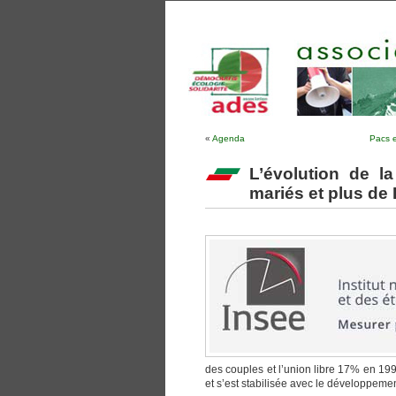
«
Agenda
Pacs e
L’évolution de l
mariés et plus de
des couples et l’union libre 17% en 19
et s’est stabilisée avec le développem