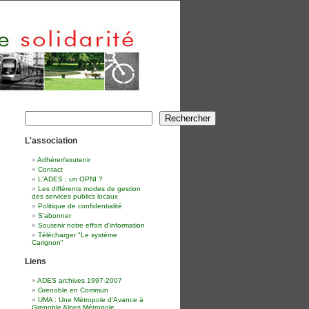
Rechercher
Rechercher
L'association
Adhérer/soutenir
Contact
L'ADES : un OPNI ?
Les différents modes de gestion
des services publics locaux
Politique de confidentialité
S'abonner
Soutenir notre effort d'information
Télécharger "Le système
Carignon"
Liens
ADES archives 1997-2007
Grenoble en Commun
UMA : Une Métropole d'Avance à
Grenoble Alpes Métropole