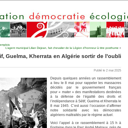
’emplois
L’agent municipal Lilian Dejean, fait chevalier de la Légion d’honneur à titre posthume
»
, Guelma, Kherrata en Algérie sortir de l’oubli
Publié le 2 mai 2025
Depuis quelques années un rassemblement
a lieu le 8 mai pour rappeler les massacres
décidés par le gouvernement français
pour « mater » des manifestations destinées
à la défense de l’égalité des droits et
l’indépendance à Sétif, Guelma et Kherrata le
8 mai 1945. C’est aussi l’occasion d’affirmer
notre solidarité avec les démocrates
algériens maltraités par le régime actuel.
Voici l’appel à ce rassemblement à 15 h à
Fontaine dans le Parc André Malraux, près de