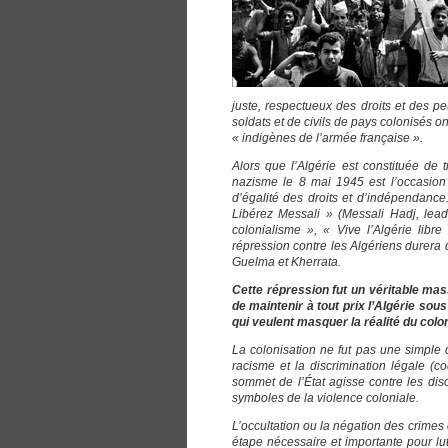
juste, respectueux des droits et des pe
soldats et de civils de pays colonisés on
« indigènes de l’armée française ».
Alors que l’Algérie est constituée de t
nazisme le 8 mai 1945 est l’occasion 
d’égalité des droits et d’indépendance.
Libérez Messali » (Messali Hadj, lea
colonialisme », « Vive l’Algérie lib
répression contre les Algériens durera d
Guelma et Kherrata.
Cette répression fut un véritable mass
de maintenir à tout prix l’Algérie so
qui veulent masquer la réalité du colon
La colonisation ne fut pas une simple c
racisme et la discrimination légale (co
sommet de l’État agisse contre les dis
symboles de la violence coloniale.
L’occultation ou la négation des crimes
étape nécessaire et importante pour lut