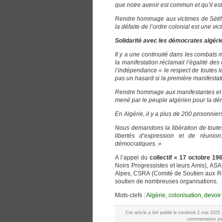
que notre avenir est commun et qu’il est
Rendre hommage aux victimes de Sétif, G
la défaite de l’ordre colonial est une vic
Solidarité avec les démocrates algéri
Il y a une continuité dans les combats 
la manifestation réclamait l’égalité d
l’indépendance « le respect de toutes l
pas un hasard si la première manifestati
Rendre hommage aux manifestantes et m
mené par le peuple algérien pour la dé
En Algérie, il y a plus de 200 prisonnier
Nous demandons la libération de toute
libertés d’expression et de réuni
démocratiques. »
A l’appel du
collectif « 17 octobre 19
Noirs Progressistes et leurs Amis), ASA
Alpes, CSRA (Comité de Soutien aux Réf
soutien de nombreuses organisations.
Mots-clefs :
Algérie
,
colonisation
,
devoir
Cet article a été publié le vendredi 2 mai 202
commentaires par