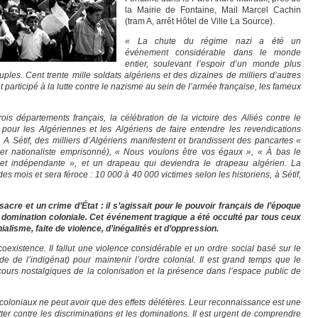
la Mairie de Fontaine, Mail Marcel Cachin
(tram A, arrêt Hôtel de Ville La Source).
« La chute du régime nazi a été un
événement considérable dans le monde
entier, soulevant l’espoir d’un monde plus
uples. Cent trente mille soldats algériens et des dizaines de milliers d’autres
t participé à la lutte contre le nazisme au sein de l’armée française, les fameux
rois départements français, la célébration de la victoire des Alliés contre le
pour les Algériennes et les Algériens de faire entendre les revendications
 A Sétif, des milliers d’Algériens manifestent et brandissent des pancartes «
der nationaliste emprisonné), « Nous voulons être vos égaux », « À bas le
re et indépendante », et un drapeau qui deviendra le drapeau algérien. La
es mois et sera féroce : 10 000 à 40 000 victimes selon les historiens, à Sétif,
acre et un crime d’État : il s’agissait pour le pouvoir français de l’époque
us domination coloniale. Cet événement tragique a été occulté par tous ceux
ialisme, faite de violence, d’inégalités et d’oppression.
oexistence. Il fallut une violence considérable et un ordre social basé sur le
de de l’indigénat) pour maintenir l’ordre colonial. Il est grand temps que le
cours nostalgiques de la colonisation et la présence dans l’espace public de
 coloniaux ne peut avoir que des effets délétères. Leur reconnaissance est une
ter contre les discriminations et les dominations. Il est urgent de comprendre