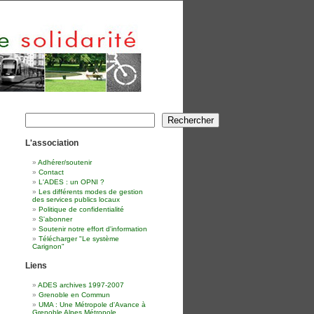
Rechercher
Rechercher
L'association
Adhérer/soutenir
Contact
L'ADES : un OPNI ?
Les différents modes de gestion
des services publics locaux
Politique de confidentialité
S'abonner
Soutenir notre effort d'information
Télécharger "Le système
Carignon"
Liens
ADES archives 1997-2007
Grenoble en Commun
UMA : Une Métropole d'Avance à
Grenoble Alpes Métropole