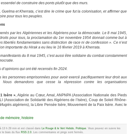
 essentiel de construire des ponts plutôt que des murs.
uelma et Kherrata, c’est dire le crime que fut la colonisation, et affirmer que
toire pour tous les peuples.
ens
menés par les Algériennes et les Algériens pour la démocratie. Le 8 mai 1945,
es droits pour tous, la proclamation du 1er novembre 1954 donnait comme but à
es libertés fondamentales sans distinction de race ni de confession ». Ce n’est
on importante du Hirak a eu lieu le 16 février 2019 à Kherrata.
anifestants du 8 mai 1945, c’est aussi être solidaire du combat constamment
mocratie.
s d’opinions qui ont été recensés fin 2024.
s les personnes emprisonnées pour avoir exercé pacifiquement leur droit aux
on. Nous demandons que cesse la répression contre les organisations
61 Isère »
, Algérie au Cœur, Amal, ANPNPA (Association Nationale des Pieds
LI (Association de Solidarité des Algériens de l’Isère), Coup de Soleil Rhône-
ugiés algériens), la Libre Pensée Isère, Mouvement de la Paix Isère. Avec le
 de mémoire
,
histoire
5 à 13 h 29 min et est classé dans
Le Rouge & le Vert Hebdo
,
Politique
. Vous pouvez en suivre les
 le biais du flux
RSS 2.0
. Les commentaires et pings sont fermés.