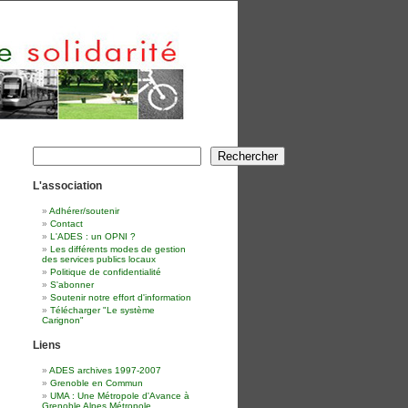
Rechercher
Rechercher
L'association
Adhérer/soutenir
Contact
L'ADES : un OPNI ?
Les différents modes de gestion
des services publics locaux
Politique de confidentialité
S'abonner
Soutenir notre effort d'information
Télécharger "Le système
Carignon"
Liens
ADES archives 1997-2007
Grenoble en Commun
UMA : Une Métropole d'Avance à
Grenoble Alpes Métropole