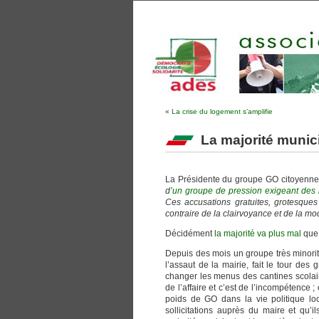
«
La crise du logement s’amplifie
La majorité munic
La Présidente du groupe GO citoyennet
d’
un groupe de pression exigeant des 
Ces accusations gratuites, grotesque
contraire de la clairvoyance et de la mo
Décidément
la majorité va plus mal
que 
Depuis des mois un groupe très minorita
l’assaut de la mairie, fait le tour de
changer les menus des cantines scolair
de l’affaire et c’est de l’incompétence ; 
poids de GO dans la vie politique loc
sollicitations auprès du maire et qu’