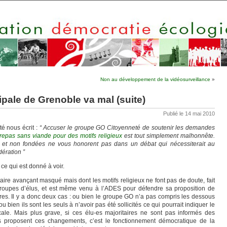
Non au développement de la vidéosurveillance
»
ipale de Grenoble va mal (suite)
Publié le 14 mai 2010
é nous écrit :
“ Accuser le groupe GO Citoyenneté de soutenir les demandes
repas sans viande pour des motifs religieux
est tout simplement malhonnête.
s et non fondées ne vous honorent pas dans un débat qui nécessiterait au
dération ”
ce qui est donné à voir.
ire avançant masqué mais dont les motifs religieux ne font pas de doute, fait
s groupes d’élus, et est même venu à l’ADES pour défendre sa proposition de
es. Il y a donc deux cas : ou bien le groupe GO n’a pas compris les dessous
ou bien ils sont les seuls à n’avoir pas été sollicités ce qui pourrait indiquer le
ale. Mais plus grave, si ces élu-es majoritaires ne sont pas informés des
ils proposent ces changements, c’est le fonctionnement démocratique de la