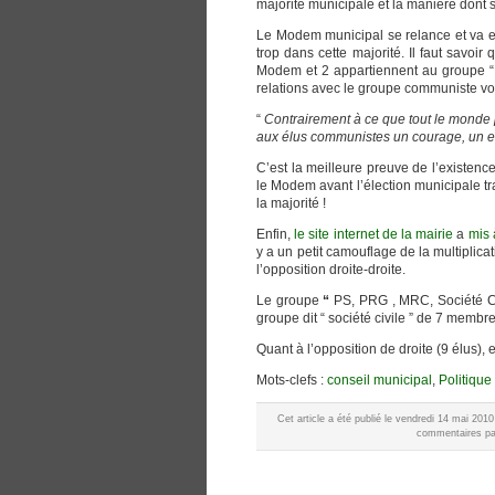
majorité municipale et la manière dont s
Le Modem municipal se relance et va enf
trop dans cette majorité. Il faut savo
Modem et 2 appartiennent au groupe “ G
relations avec le groupe communiste vo
“
Contrairement à ce que tout le monde p
aux élus communistes un courage, un e
C’est la meilleure preuve de l’existenc
le Modem avant l’élection municipale t
la majorité !
Enfin,
le site internet de la mairie
a
mis 
y a un petit camouflage de la multiplic
l’opposition droite-droite.
Le groupe
“
PS, PRG , MRC, Société Civ
groupe dit “ société civile ” de 7 membr
Quant à l’opposition de droite (9 élus),
Mots-clefs :
conseil municipal
,
Politique
Cet article a été publié le vendredi 14 mai 201
commentaires par