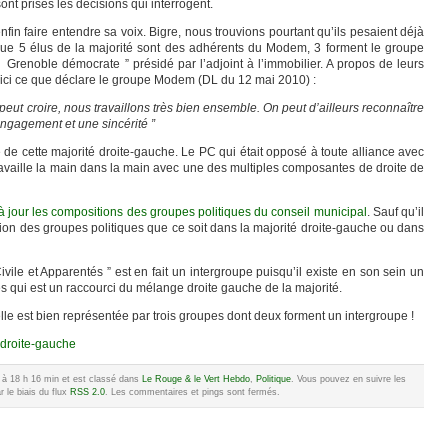
ont prises les décisions qui interrogent.
in faire entendre sa voix. Bigre, nous trouvions pourtant qu’ils pesaient déjà
ir que 5 élus de la majorité sont des adhérents du Modem, 3 forment le groupe
renoble démocrate ” présidé par l’adjoint à l’immobilier. A propos de leurs
ici ce que déclare le groupe Modem (DL du 12 mai 2010) :
eut croire, nous travaillons très bien ensemble. On peut d’ailleurs reconnaître
ngagement et une sincérité ”
e de cette majorité droite-gauche. Le PC qui était opposé à toute alliance avec
ravaille la main dans la main avec une des multiples composantes de droite de
à jour les compositions des groupes politiques du conseil municipal
. Sauf qu’il
ation des groupes politiques que ce soit dans la majorité droite-gauche ou dans
ile et Apparentés ” est en fait un intergroupe puisqu’il existe en son sein un
es qui est un raccourci du mélange droite gauche de la majorité.
 elle est bien représentée par trois groupes dont deux forment un intergroupe !
 droite-gauche
0 à 18 h 16 min et est classé dans
Le Rouge & le Vert Hebdo
,
Politique
. Vous pouvez en suivre les
 le biais du flux
RSS 2.0
. Les commentaires et pings sont fermés.