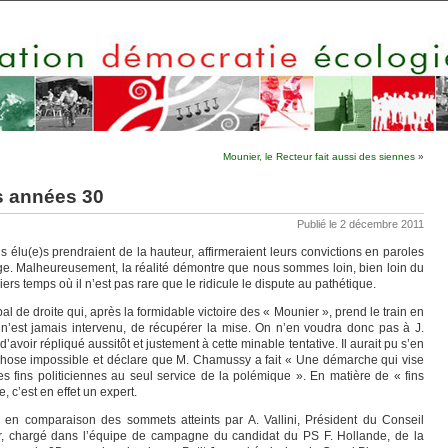
Mounier, le Recteur fait aussi des siennes
»
es années 30
Publié le 2 décembre 2011
s élu(e)s prendraient de la hauteur, affirmeraient leurs convictions en paroles
age. Malheureusement, la réalité démontre que nous sommes loin, bien loin du
rs temps où il n’est pas rare que le ridicule le dispute au pathétique.
 de droite qui, après la formidable victoire des « Mounier », prend le train en
 n’est jamais intervenu, de récupérer la mise. On n’en voudra donc pas à J.
avoir répliqué aussitôt et justement à cette minable tentative. Il aurait pu s’en
st chose impossible et déclare que M. Chamussy a fait « Une démarche qui vise
es fins politiciennes au seul service de la polémique ». En matière de « fins
e, c’est en effet un expert.
es en comparaison des sommets atteints par A. Vallini, Président du Conseil
eur, chargé dans l’équipe de campagne du candidat du PS F. Hollande, de la