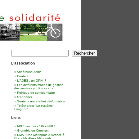
Rechercher
Rechercher
L'association
Adhérer/soutenir
Contact
L'ADES : un OPNI ?
Les différents modes de gestion
des services publics locaux
Politique de confidentialité
S'abonner
Soutenir notre effort d'information
Télécharger "Le système
Carignon"
Liens
ADES archives 1997-2007
Grenoble en Commun
UMA : Une Métropole d'Avance à
Grenoble Alpes Métropole