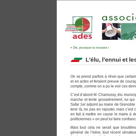
«
Dis, pourquoi tu tousses !
L’élu, l’ennui et l
On se prend parfois à rêver que certain
et en actes et feraient preuve de cour
compte, comme on a pu le voir ces dernie
C’est d’abord M. Chamussy, élu municipal
marche et tente grossièrement, lui qui
Safar 1er adjoint au maire de Grenoble d’
tenir là, ne pas en rajouter, mais c’e
en fait à mettre en cause le maire à d
politiciennes » on peut lui faire confianc
Mais tout cela ne serait que broutill
général de l’Isère, tout récent sénat