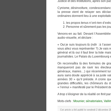
Justice et des Institutions, après son 
Cynisme, désinvolture, condescendance,
la presse vient de relayer ses déclar
ordinaires donnent lieu à une exploitati
les propos tenus n’ont rien d’ext
Personne et sûrement pas les journ
Venons-en au fait. Devant l’Assemblée 
audio-visuelle, et déclare :
« Oui je suis toujours là (ndlr : à l’as
vous allez vous représenter ?) Je vais r
général et là oui il faut tirer la liste ma
journalistes. Le Palais du Luxembourg es
On reconnaîtra là des formules de gran
manqueront pas de ravir les électeur
généraux, maires…) qui récemment lui o
aura sans doute apprécié à sa juste val
années 30 » qu’il préside. A croire qu
grandes difficultés, les chômeurs du 
« l’ennui » manifesté par le Président 
A trop s’éloigner de la réalité on finit 
Mots-clefs :
Mounier
,
sénatoriales
,
Vallin
Cet article a été publié le vendredi 2 décembre 