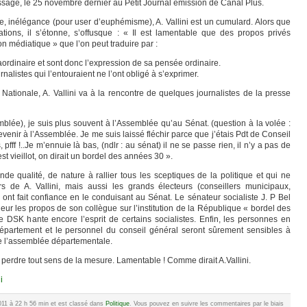
passage, le 25 novembre dernier au Petit Journal émission de Canal Plus.
 inélégance (pour user d’euphémisme), A. Vallini est un cumulard. Alors que
ations, il s’étonne, s’offusque : « Il est lamentable que des propos privés
on médiatique » que l’on peut traduire par :
raordinaire et sont donc l’expression de sa pensée ordinaire.
alistes qui l’entouraient ne l’ont obligé à s’exprimer.
Nationale, A. Vallini va à la rencontre de quelques journalistes de la presse
semblée), je suis plus souvent à l’Assemblée qu’au Sénat. (question à la volée :
evenir à l’Assemblée. Je me suis laissé fléchir parce que j’étais Pdt de Conseil
is, pfff !..Je m’ennuie là bas, (ndlr : au sénat) il ne se passe rien, il n’y a pas de
t vieillot, on dirait un bordel des années 30 ».
de qualité, de nature à rallier tous les sceptiques de la politique et qui ne
s de A. Vallini, mais aussi les grands électeurs (conseillers municipaux,
nt fait confiance en le conduisant au Sénat. Le sénateur socialiste J. P Bel
eur les propos de son collègue sur l’institution de la République « bordel des
e DSK hante encore l’esprit de certains socialistes. Enfin, les personnes en
département et le personnel du conseil général seront sûrement sensibles à
de l’assemblée départementale.
par perdre tout sens de la mesure. Lamentable ! Comme dirait A.Vallini.
i
2011 à 22 h 56 min et est classé dans
Politique
. Vous pouvez en suivre les commentaires par le biais