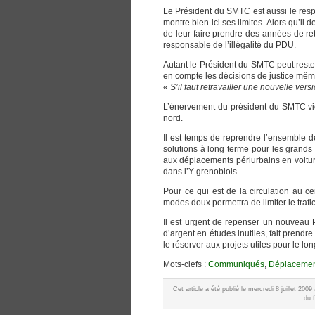
Le Président du SMTC est aussi le resp
montre bien ici ses limites. Alors qu’il
de leur faire prendre des années de ret
responsable de l’illégalité du PDU.
Autant le Président du SMTC peut reste
en compte les décisions de justice même
«
S’il faut retravailler une nouvelle ve
L’énervement du président du SMTC vient
nord.
Il est temps de reprendre l’ensemble 
solutions à long terme pour les grands en
aux déplacements périurbains en voitur
dans l’Y grenoblois.
Pour ce qui est de la circulation au 
modes doux permettra de limiter le trafi
Il est urgent de repenser un nouveau 
d’argent en études inutiles, fait prendre
le réserver aux projets utiles pour le lo
Mots-clefs :
Communiqués
,
Déplacemen
Cet article a été publié le mercredi 8 juillet 2
du 