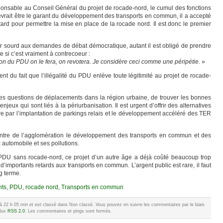
onsable au Conseil Général du projet de rocade-nord, le cumul des fonctions
 devrait être le garant du développement des transports en commun, il a accepté
ard pour permettre la mise en place de la rocade nord. Il est donc le premier
r sourd aux demandes de débat démocratique, autant il est obligé de prendre
 si c’est vraiment à contrecoeur :
rsion du PDU on le fera, on revotera. Je considère ceci comme une péripétie.
»
 du fait que l’illégalité du PDU enlève toute légitimité au projet de rocade-
des questions de déplacements dans la région urbaine, de trouver les bonnes
jeux qui sont liés à la périurbanisation. Il est urgent d’offrir des alternatives
e par l’implantation de parkings relais et le développement accéléré des TER
centre de l’agglomération le développement des transports en commun et des
c automobile et ses pollutions.
PDU sans rocade-nord, ce projet d’un autre âge a déjà coûté beaucoup trop
 d’importants retards aux transports en commun. L’argent public est rare, il faut
ng terme.
ts
,
PDU
,
rocade nord
,
Transports en commun
009 à 22 h 05 min et est classé dans Non classé. Vous pouvez en suivre les commentaires par le biais
flux
RSS 2.0
. Les commentaires et pings sont fermés.