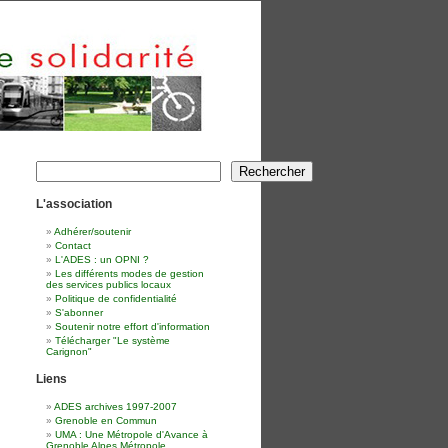
Rechercher
Rechercher
L'association
Adhérer/soutenir
Contact
L'ADES : un OPNI ?
Les différents modes de gestion
des services publics locaux
Politique de confidentialité
S'abonner
Soutenir notre effort d'information
Télécharger "Le système
Carignon"
Liens
ADES archives 1997-2007
Grenoble en Commun
UMA : Une Métropole d'Avance à
Grenoble Alpes Métropole