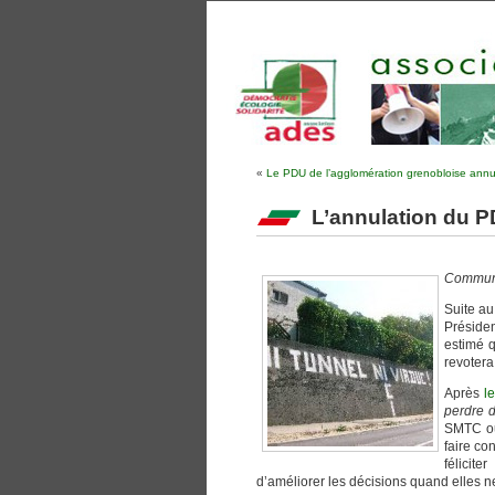
«
Le PDU de l’agglomération grenobloise annu
L’annulation du 
Communi
Suite au
Préside
estimé q
revotera
Après
l
perdre 
SMTC oub
faire con
félicit
d’améliorer les décisions quand elles n