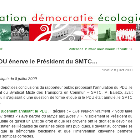
lé
Antennes, le maire nous brouille l’écoute !
»
PDU énerve le Président du SMTC…
Publié le 8 juillet 2009
qué du 8 juillet 2009
 dépôt des conclusions du rapporteur public proposant l’annulation du PDU, le
nt du Syndicat Mixte des Transports en Commun – SMTC, M. Baïetto, avait
u’il s’agissait d’une question de forme et que si le PDU était annulé, le SMTC
.
e jugement annulant le PDU
, il déclare : «
Que veut-on vraiment ? Nous faire
du temps ? Faire perdre du temps aux juges ?
». Visiblement le Président du
lie ce qu’est un Etat de droit et que les citoyens ont le droit et le devoir de
stater les illégalités de certaines décisions publiques. Il devrait au contraire se
er que la démocratie fonctionne et que l’intervention citoyenne permette
e sont pas correctes.