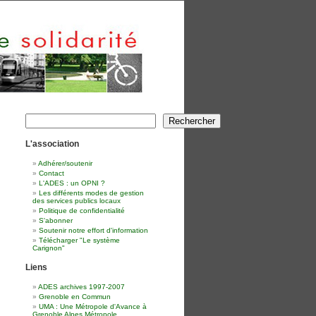
Rechercher
Rechercher
L'association
Adhérer/soutenir
Contact
L'ADES : un OPNI ?
Les différents modes de gestion
des services publics locaux
Politique de confidentialité
S'abonner
Soutenir notre effort d'information
Télécharger "Le système
Carignon"
Liens
ADES archives 1997-2007
Grenoble en Commun
UMA : Une Métropole d'Avance à
Grenoble Alpes Métropole