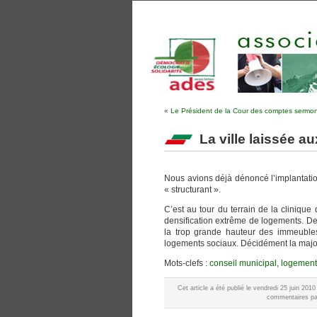
«
Le Président de la Cour des comptes sermon
La ville laissée 
Nous avions déjà dénoncé l’implantation
« structurant ».
C’est au tour du terrain de la cliniqu
densification extrême de logements. De
la trop grande hauteur des immeubles
logements sociaux. Décidément la majori
Mots-clefs :
conseil municipal
,
logement
Cet article a été publié le vendredi 25 juin 20
commentaires par