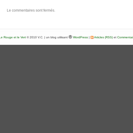
Le commentaires sont fermés.
e Rouge et le Vert
© 2010 V.C. | un blog utilisant
WordPress
|
Articles (RSS)
et
Commentai