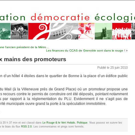
ne l’ancien président de la Métro…
Les finances du CCAS de Grenoble sont dans le rouge !
»
aux mains des promoteurs
Publié le 25 juin 2010
 d’un hôtel 4 étoiles dans le quartier de Bonne à la place d’un édifice public
e du Mail (à la Villeneuve près de Grand Place) où un promoteur propose une
s recours contre le permis de construire ont été déposés, pointant notamment
 par rapport à la réglementation du PLU. Evidemment il ne s’agit pas de
té municipale ouvre grand la porte à la spéculation immobilière.
10 à 20 h 37 min et est classé dans
Le Rouge & le Vert Hebdo
,
Politique
. Vous pouvez en suivre les
 le biais du flux
RSS 2.0
. Les commentaires et pings sont fermés.