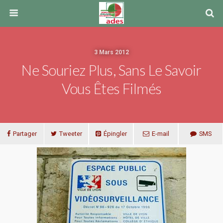
3 Mars 2012
Ne Souriez Plus, Sans Le Savoir
Vous Êtes Filmés
Partager
Tweeter
Épingler
E-mail
SMS