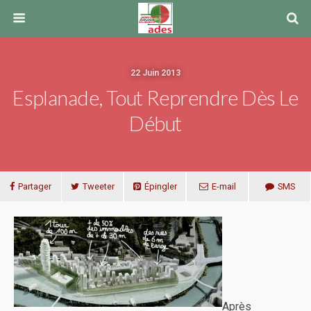
22 Juin 2013
Esplanade, Tout Reprendre Dès Le
Début
Partager
Tweeter
Épingler
E-mail
SMS
Après