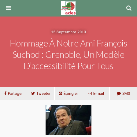
15 Septembre 2013
Hommage À Notre Ami François
Suchod : Grenoble, Un Modèle
D’accessibilité Pour Tous
Partager
Tweeter
Épingler
E-mail
SMS