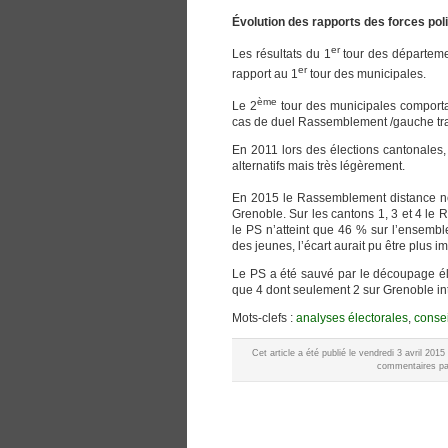
Évolution des rapports des forces pol
er
Les résultats du 1
tour des départeme
er
rapport au 1
tour des municipales.
ème
Le 2
tour des municipales comportait
cas de duel Rassemblement /gauche tra
En 2011 lors des élections cantonales, 
alternatifs mais très légèrement.
En 2015 le Rassemblement distance nett
Grenoble. Sur les cantons 1, 3 et 4 le
le PS n’atteint que 46 % sur l’ensemble
des jeunes, l’écart aurait pu être plus im
Le PS a été sauvé par le découpage éle
que 4 dont seulement 2 sur Grenoble in
Mots-clefs :
analyses électorales
,
conse
Cet article a été publié le vendredi 3 avril 20
commentaires par