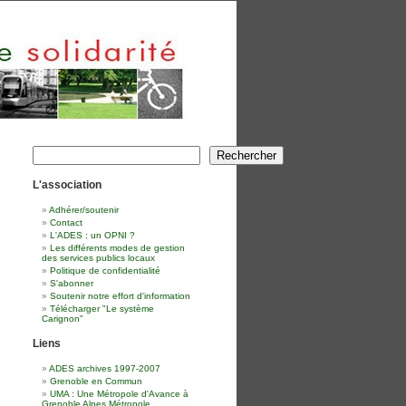
Rechercher
Rechercher
L'association
Adhérer/soutenir
Contact
L'ADES : un OPNI ?
Les différents modes de gestion
des services publics locaux
Politique de confidentialité
S'abonner
Soutenir notre effort d'information
Télécharger "Le système
Carignon"
Liens
ADES archives 1997-2007
Grenoble en Commun
UMA : Une Métropole d'Avance à
Grenoble Alpes Métropole