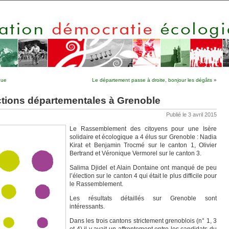
nue
Le département passe à droite, bonjour les dégâts
»
ctions départementales à Grenoble
Publié le 3 avril 2015
Le Rassemblement des citoyens pour une Isère
solidaire et écologique a 4 élus sur Grenoble : Nadia
Kirat et Benjamin Trocmé sur le canton 1, Olivier
Bertrand et Véronique Vermorel sur le canton 3.
Salima Djidel et Alain Dontaine ont manqué de peu
l’élection sur le canton 4 qui était le plus difficile pour
le Rassemblement.
Les résultats détaillés sur Grenoble sont
intéressants.
Dans les trois cantons strictement grenoblois (n° 1, 3