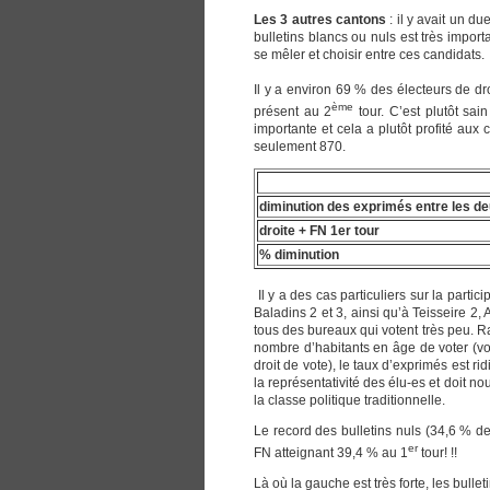
Les 3 autres cantons
: il y avait un 
bulletins blancs ou nuls est très import
se mêler et choisir entre ces candidats.
Il y a environ 69 % des électeurs de dr
ème
présent au 2
tour. C’est plutôt sai
importante et cela a plutôt profité au
seulement 870.
diminution des exprimés entre les de
droite + FN 1er tour
% diminution
Il y a des cas particuliers sur la partici
Baladins 2 et 3, ainsi qu’à Teisseire 2,
tous des bureaux qui votent très peu. 
nombre d’habitants en âge de voter (vo
droit de vote), le taux d’exprimés est r
la représentativité des élu-es et doit no
la classe politique traditionnelle.
Le record des bulletins nuls (34,6 % des
er
FN atteignant 39,4 % au 1
tour! !!
Là où la gauche est très forte, les bull