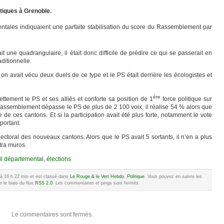
itiques à Grenoble.
ntales indiquaient une parfaite stabilisation du score du Rassemblement par
 une quadrangulaire, il était donc difficile de prédire ce qui se passerait en
ditionnelle.
on avait vécu deux duels de ce type et le PS était derrière les écologistes et
ère
ement le PS et ses alliés et conforte sa position de 1
force politique sur
 Rassemblement dépasse le PS de plus de 2 100 voix, il réalise 54 % alors que
 de ces cantons. Et si la participation avait été plus forte, notamment le vote
portant.
ctoral des nouveaux cantons. Alors que le PS avait 5 sortants, il n’en a plus
tra muros.
il départemental
,
élections
15 à 16 h 22 min et est classé dans
Le Rouge & le Vert Hebdo
,
Politique
. Vous pouvez en suivre les
 le biais du flux
RSS 2.0
. Les commentaires et pings sont fermés.
Le commentaires sont fermés.