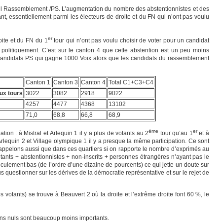
duel Rassemblement /PS. L’augmentation du nombre des abstentionnistes et des
ant, essentiellement parmi les électeurs de droite et du FN qui n’ont pas voulu
er
oite et du FN du 1
tour qui n’ont pas voulu choisir de voter pour un candidat
n politiquement. C’est sur le canton 4 que cette abstention est un peu moins
x candidats PS qui gagne 1000 Voix alors que les candidats du rassemblement
Canton 1
Canton 3
Canton 4
Total C1+C3+C4
ux tours
3022
3082
2918
9022
4257
4477
4368
13102
71,0
68,8
66,8
68,9
ème
er
pation : à Mistral et Arlequin 1 il y a plus de votants au 2
tour qu’au 1
et à
 Arlequin 2 et Village olympique 1 il y a presque la même participation. Ce sont
Rappelons aussi que dans ces quartiers si on rapporte le nombre d’exprimés au
tants + abstentionnistes + non-inscrits + personnes étrangères n’ayant pas le
idiculement bas (de l’ordre d’une dizaine de pourcents) ce qui jette un doute sur
us questionner sur les dérives de la démocratie représentative et sur le rejet de
 votants) se trouve à Beauvert 2 où la droite et l’extrême droite font 60 %, le
etins nuls sont beaucoup moins importants.