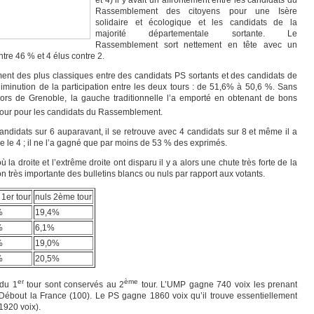
et 4) il y avait un affrontement entre les candidats du
Rassemblement des citoyens pour une Isère
solidaire et écologique et les candidats de la
majorité départementale sortante. Le
Rassemblement sort nettement en tête avec un
tre 46 % et 4 élus contre 2.
ement des plus classiques entre des candidats PS sortants et des candidats de
diminution de la participation entre les deux tours : de 51,6% à 50,6 %. Sans
ors de Grenoble, la gauche traditionnelle l’a emporté en obtenant de bons
our pour les candidats du Rassemblement.
 candidats sur 6 auparavant, il se retrouve avec 4 candidats sur 8 et même il a
e le 4 ; il ne l’a gagné que par moins de 53 % des exprimés.
ù la droite et l’extrême droite ont disparu il y a alors une chute très forte de la
n très importante des bulletins blancs ou nuls par rapport aux votants.
 1er tour
nuls 2ème tour
%
19,4%
%
6,1%
%
19,0%
%
20,5%
er
ème
 du 1
tour sont conservés au 2
tour. L’UMP gagne 740 voix les prenant
 Débout la France (100). Le PS gagne 1860 voix qu’il trouve essentiellement
1920 voix).