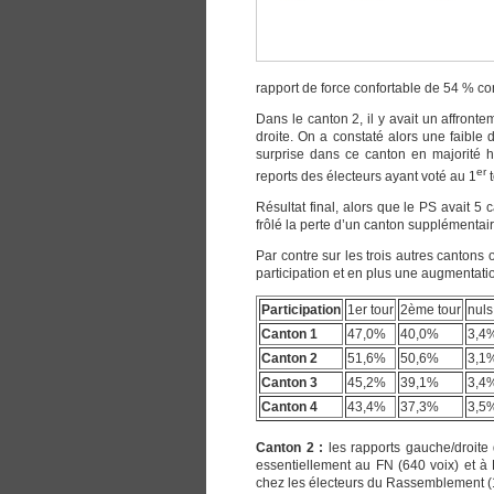
rapport de force confortable de 54 % con
Dans le canton 2, il y avait un affront
droite. On a constaté alors une faible 
surprise dans ce canton en majorité h
er
reports des électeurs ayant voté au 1
t
Résultat final, alors que le PS avait 5
frôlé la perte d’un canton supplémentair
Par contre sur les trois autres cantons o
participation et en plus une augmentatio
Participation
1er tour
2ème tour
nuls
Canton 1
47,0%
40,0%
3,4
Canton 2
51,6%
50,6%
3,1
Canton 3
45,2%
39,1%
3,4
Canton 4
43,4%
37,3%
3,5
Canton 2 :
les rapports gauche/droite
essentiellement au FN (640 voix) et à
chez les électeurs du Rassemblement (