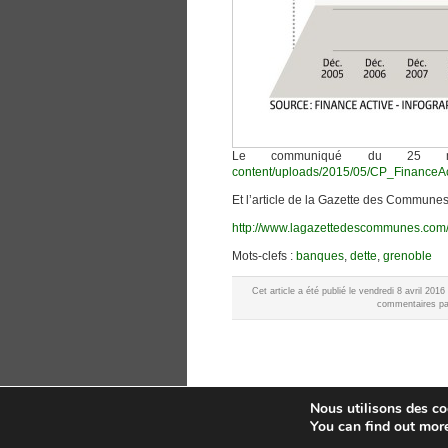
Le communiqué du 25 
content/uploads/2015/05/CP_Finance
Et l’article de la Gazette des Communes
http://www.lagazettedescommunes.com/
Mots-clefs :
banques
,
dette
,
grenoble
Cet article a été publié le vendredi 8 avril 20
commentaires par
Nous utilisons des coo
You can find out mor
ADES – L