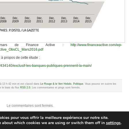
mars de Finance Active :
http://www.financeactive.com/wp-
Active_ObsCL_Mars2016.pdf
 à propos de cette étude :
434140/exclusif-les-banques-publiques-prennent-la-main/
16 à 13 h 42 min et est classé dans
Le Rouge & le Vert Hebdo
,
Politique
. Vous pouvez en suivre les
 le biais du flux
RSS 2.0
. Les commentaires et pings sont fermés.
Le commentaires sont fermés.
kies pour vous offrir la meilleure expérience sur notre site.
e about which cookies we are using or switch them off in
e Rouge et le Vert
© 2010 V.C. | un blog utilisant
WordPress
|
Articles (RSS)
settings
et
Commentai
.