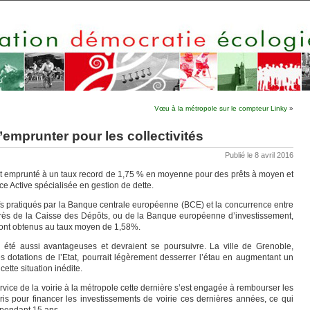
Vœu à la métropole sur le compteur Linky
»
emprunter pour les collectivités
Publié le 8 avril 2016
s ont emprunté à un taux record de 1,75 % en moyenne pour des prêts à moyen et
ce Active spécialisée en gestion de dette.
ifs pratiqués par la Banque centrale européenne (BCE) et la concurrence entre
rès de la Caisse des Dépôts, ou de la Banque européenne d’investissement,
sont obtenus au taux moyen de 1,58%.
 été aussi avantageuses et devraient se poursuivre. La ville de Grenoble,
s dotations de l’Etat, pourrait légèrement desserrer l’étau en augmentant un
cette situation inédite.
ervice de la voirie à la métropole cette dernière s’est engagée à rembourser les
pris pour financer les investissements de voirie ces dernières années, ce qui