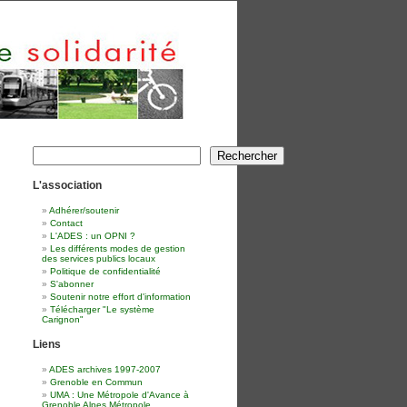
Rechercher
Rechercher
L'association
Adhérer/soutenir
Contact
L'ADES : un OPNI ?
Les différents modes de gestion
des services publics locaux
Politique de confidentialité
S'abonner
Soutenir notre effort d'information
Télécharger "Le système
Carignon"
Liens
ADES archives 1997-2007
Grenoble en Commun
UMA : Une Métropole d'Avance à
Grenoble Alpes Métropole