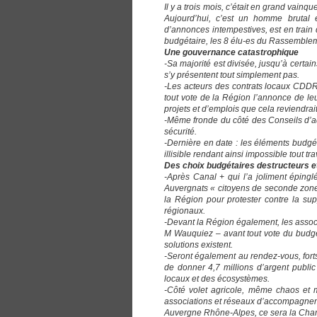
Il y a trois mois, c’était en grand vain
Aujourd’hui, c’est un homme brutal 
d’annonces intempestives, est en train d
budgétaire, les 8 élu-es du Rassembleme
Une gouvernance catastrophique
-Sa majorité est divisée, jusqu’à certa
s’y présentent tout simplement pas.
-Les acteurs des contrats locaux CDDRA
tout vote de la Région l’annonce de leu
projets et d’emplois que cela reviendrait
-Même fronde du côté des Conseils d’adm
sécurité.
-Dernière en date : les éléments budgé
illisible rendant ainsi impossible tout tr
Des choix budgétaires destructeurs e
-Après Canal + qui l’a joliment épingl
Auvergnats « citoyens de seconde zone 
la Région pour protester contre la su
régionaux.
-Devant la Région également, les asso
M Wauquiez – avant tout vote du budget
solutions existent.
-Seront également au rendez-vous, forts
de donner 4,7 millions d’argent public
locaux et des écosystèmes.
-Côté volet agricole, même chaos et
associations et réseaux d’accompagnem
Auvergne Rhône-Alpes, ce sera la Chamb