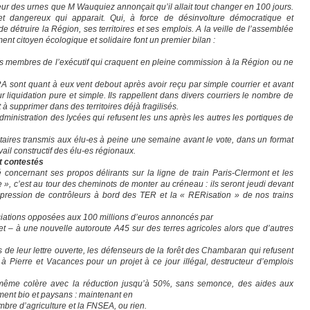
queur des urnes que M Wauquiez annonçait qu’il allait tout changer en 100 jours.
et dangereux qui apparait. Qui, à force de désinvolture démocratique et
e détruire la Région, ses territoires et ses emplois. A la veille de l’assemblée
nt citoyen écologique et solidaire font un premier bilan :
ins membres de l’exécutif qui craquent en pleine commission à la Région ou ne
 sont quant à eux vent debout après avoir reçu par simple courrier et avant
r liquidation pure et simple. Ils rappellent dans divers courriers le nombre de
 à supprimer dans des territoires déjà fragilisés.
inistration des lycées qui refusent les uns après les autres les portiques de
taires transmis aux élu-es à peine une semaine avant le vote, dans un format
avail constructif des élu-es régionaux.
t contestés
é concernant ses propos délirants sur la ligne de train Paris-Clermont et les
», c’est au tour des cheminots de monter au créneau : ils seront jeudi devant
ppression de contrôleurs à bord des TER et la « RERisation » de nos trains
ciations opposées aux 100 millions d’euros annoncés par
 – à une nouvelle autoroute A45 sur des terres agricoles alors que d’autres
 de leur lettre ouverte, les défenseurs de la forêt des Chambaran qui refusent
 à Pierre et Vacances pour un projet à ce jour illégal, destructeur d’emplois
 même colère avec la réduction jusqu’à 50%, sans semonce, des aides aux
ent bio et paysans : maintenant en
re d’agriculture et la FNSEA, ou rien.