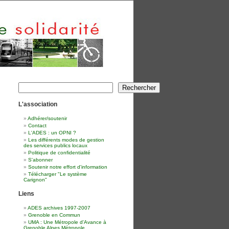
Rechercher
Rechercher
L'association
Adhérer/soutenir
Contact
L'ADES : un OPNI ?
Les différents modes de gestion
des services publics locaux
Politique de confidentialité
S'abonner
Soutenir notre effort d'information
Télécharger "Le système
Carignon"
Liens
ADES archives 1997-2007
Grenoble en Commun
UMA : Une Métropole d'Avance à
Grenoble Alpes Métropole