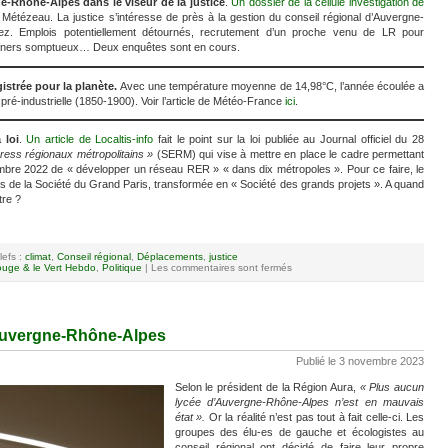
-Rhône-Alpes dans le viseur de la justice
.
Un dossier de la cellule investigation de
 Métézeau. La justice s’intéresse de près à la gestion du conseil régional d’Auvergne-
z. Emplois potentiellement détournés, recrutement d’un proche venu de LR pour
, dîners somptueux… Deux enquêtes sont en cours.
istrée pour la planète.
Avec une température moyenne de 14,98°C, l’année écoulée a
 pré-industrielle (1850-1900). Voir l’article de Météo-France
ici
.
 loi
.
Un article de Localtis-info
fait le point sur la loi publiée au Journal officiel du 28
press régionaux métropolitains »
(SERM) qui vise à mettre en place le cadre permettant
mbre 2022 de « développer un réseau RER » « dans dix métropoles ». Pour ce faire, le
ns de la Société du Grand Paris, transformée en « Société des grands projets ». A quand
tre ?
lefs :
climat
,
Conseil régional
,
Déplacements
,
justice
uge & le Vert Hebdo
,
Politique
|
Les commentaires sont fermés
 Auvergne-Rhône-Alpes
Publié le 3 novembre 2023
Selon le président de la Région Aura,
« Plus aucun
lycée d’Auvergne-Rhône-Alpes n’est en mauvais
état ».
Or la réalité n’est pas tout à fait celle-ci. Les
groupes des élu-es de gauche et écologistes au
conseil régional ont décidé de faire leur propre