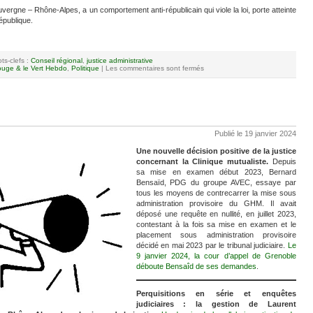
vergne – Rhône-Alpes, a un comportement anti-républicain qui viole la loi, porte atteinte
épublique.
ts-clefs :
Conseil régional
,
justice administrative
uge & le Vert Hebdo
,
Politique
|
Les commentaires sont fermés
Publié le 19 janvier 2024
Une nouvelle décision positive de la justice
concernant la Clinique mutualiste.
Depuis
sa mise en examen début 2023, Bernard
Bensaïd, PDG du groupe AVEC, essaye par
tous les moyens de contrecarrer la mise sous
administration provisoire du GHM. Il avait
déposé une requête en nullité, en juillet 2023,
contestant à la fois sa mise en examen et le
placement sous administration provisoire
décidé en mai 2023 par le tribunal judiciaire.
Le
9 janvier 2024, la cour d’appel de Grenoble
déboute Bensaîd de ses demandes
.
Perquisitions en série et enquêtes
judiciaires : la gestion de Laurent