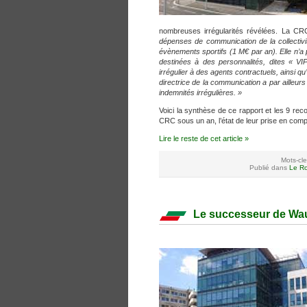
nombreuses irrégularités révélées. La C
dépenses de communication de la collectivi
évènements sportifs (1 M€ par an). Elle n’a 
destinées à des personnalités, dites « V
irrégulier à des agents contractuels, ainsi q
directrice de la communication a par ailleurs 
indemnités irrégulières. »
Voici la synthèse de ce rapport et les 9 rec
CRC sous un an, l’état de leur prise en comp
Lire le reste de cet article »
Mots-cle
Publié dans
Le Ro
Le successeur de Wauq