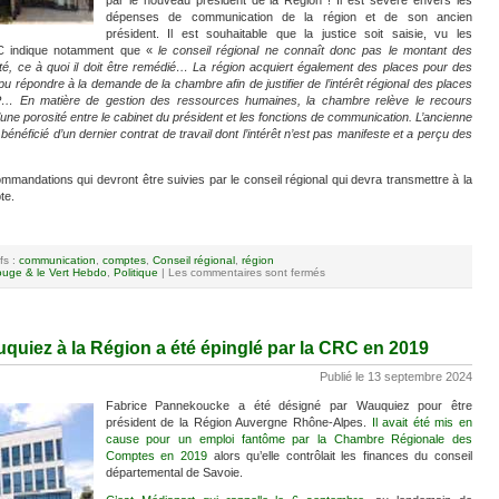
dépenses de communication de la région et de son ancien
président. Il est souhaitable que la justice soit saisie, vu les
RC indique notamment que «
le conseil régional ne connaît donc pas le montant des
té, ce à quoi il doit être remédié… La région acquiert également des places pour des
pu répondre à la demande de la chambre afin de justifier de l’intérêt régional des places
IP… En matière de gestion des ressources humaines, la chambre relève le recours
u’une porosité entre le cabinet du président et les fonctions de communication. L’ancienne
bénéficié d’un dernier contrat de travail dont l’intérêt n’est pas manifeste et a perçu des
ommandations qui devront être suivies par le conseil régional qui devra transmettre à la
te.
fs :
communication
,
comptes
,
Conseil régional
,
région
uge & le Vert Hebdo
,
Politique
|
Les commentaires sont fermés
uiez à la Région a été épinglé par la CRC en 2019
Publié le 13 septembre 2024
Fabrice Pannekoucke a été désigné par Wauquiez pour être
président de la Région Auvergne Rhône-Alpes.
Il avait été mis en
cause pour un emploi fantôme par la Chambre Régionale des
Comptes en 2019
alors qu’elle contrôlait les finances du conseil
départemental de Savoie.