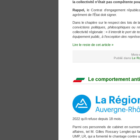
la collectivité n’était pas compétente pou
Rappel,
le Contrat d’engagement républic
agrément de l’État doit signer.
Dans le chapitre sur le respect des lois de 
convictions politiques, philosophiques ou 
collectivité régionale : «
Il interdit le port d
équipement public, à l’exception des représe
Lire le reste de cet article »
Mots-c
Publié dans
Le Ro
Le comportement anti-
2022 qu’il refuse depuis 18 mois.
Parmi ces personnels de cabinet en surno
affaires, tel M. Gilles Rossary Lenglet qui 
UMP, LR, qui a fomenté le chantage contre un