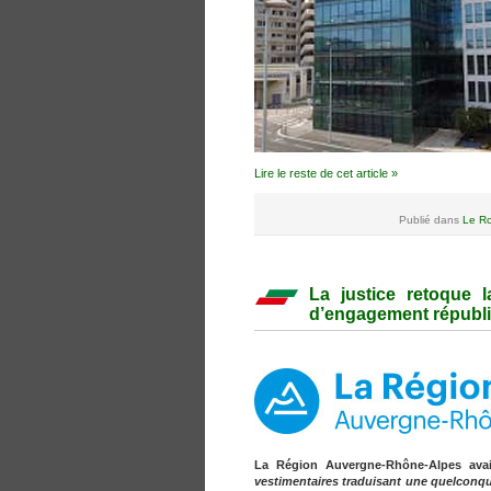
Lire le reste de cet article »
Publié dans
Le Ro
La justice retoque 
d’engagement républi
La Région Auvergne-Rhône-Alpes ava
vestimentaires traduisant une quelconqu