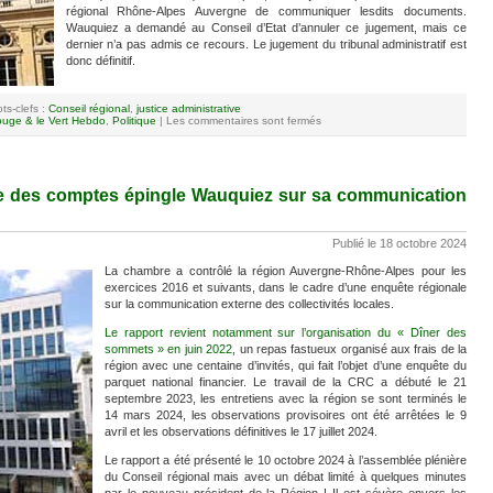
régional Rhône-Alpes Auvergne de communiquer lesdits documents.
Wauquiez a demandé au Conseil d’Etat d’annuler ce jugement, mais ce
dernier n’a pas admis ce recours. Le jugement du tribunal administratif est
donc définitif.
ts-clefs :
Conseil régional
,
justice administrative
uge & le Vert Hebdo
,
Politique
|
Les commentaires sont fermés
e des comptes épingle Wauquiez sur sa communication
Publié le 18 octobre 2024
La chambre a contrôlé la région Auvergne-Rhône-Alpes pour les
exercices 2016 et suivants, dans le cadre d’une enquête régionale
sur la communication externe des collectivités locales.
Le rapport revient notamment sur l’organisation du « Dîner des
sommets » en juin 2022
, un repas fastueux organisé aux frais de la
région avec une centaine d’invités, qui fait l’objet d’une enquête du
parquet national financier. Le travail de la CRC a débuté le 21
septembre 2023, les entretiens avec la région se sont terminés le
14 mars 2024, les observations provisoires ont été arrêtées le 9
avril et les observations définitives le 17 juillet 2024.
Le rapport a été présenté le 10 octobre 2024 à l’assemblée plénière
du Conseil régional mais avec un débat limité à quelques minutes
par le nouveau président de la Région ! Il est sévère envers les