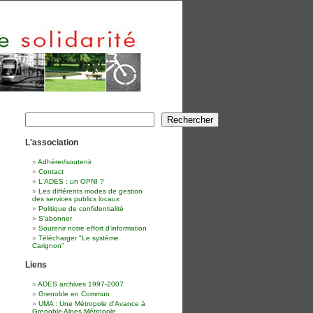
Rechercher
Rechercher
L'association
Adhérer/soutenir
Contact
L'ADES : un OPNI ?
Les différents modes de gestion
des services publics locaux
Politique de confidentialité
S'abonner
Soutenir notre effort d'information
Télécharger "Le système
Carignon"
Liens
ADES archives 1997-2007
Grenoble en Commun
UMA : Une Métropole d'Avance à
Grenoble Alpes Métropole