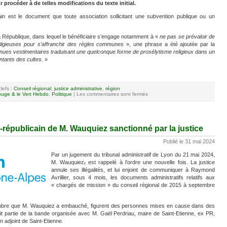
r procéder à de telles modifications du texte initial.
ain est le document que toute association sollicitant une subvention publique ou un
la République, dans lequel le bénéficiaire s’engage notamment à «
ne pas se prévaloir de
religieuses pour s’affranchir des règles communes
», une phrase a été ajoutée par la
e tenues vestimentaires traduisant une quelconque forme de prosélytisme religieux dans un
ntants des cultes.
»
lefs :
Conseil régional
,
justice administrative
,
région
uge & le Vert Hebdo
,
Politique
|
Les commentaires sont fermés
républicain de M. Wauquiez sanctionné par la justice
Publié le 31 mai 2024
Par un jugement du tribunal administratif de Lyon du 21 mai 2024,
M. Wauquiez
,
est rappelé à l’ordre une nouvelle fois. La justice
annule ses illégalités, et lui enjoint de communiquer à Raymond
Avrillier, sous 4 mois, les documents administratifs relatifs aux
« chargés de mission » du conseil régional de 2015 à septembre
mbre que M. Wauquiez a embauché, figurent des personnes mises en cause dans des
fait partie de la bande organisée avec M. Gaël Perdriau, maire de Saint-Etienne, ex PR,
 adjoint de Saint-Etienne.