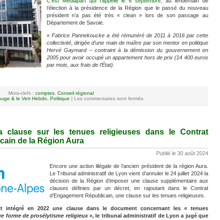
C’est Médiapart qui rappelle le 6 septembre,
au lendemain de
l’élection à la présidence de la Région que le passé du nouveau
président n’a pas été très « clean » lors de son passage au
Département de Savoie.
« Fabrice Pannekoucke a été rémunéré de 2011 à 2016 par cette
collectivité, dirigée d’une main de maître par son mentor en politique
Hervé Gaymard – contraint à la démission du gouvernement en
2005 pour avoir occupé un appartement hors de prix (14 400 euros
par mois, aux frais de l’État).
Mots-clefs :
comptes
,
Conseil régional
uge & le Vert Hebdo
,
Politique
|
Les commentaires sont fermés
la clause sur les tenues religieuses dans le Contrat
cain de la Région Aura
Publié le 30 août 2024
Encore une action illégale de l’ancien président de la région Aura.
Le Tribunal administratif de Lyon vient d’annuler le 24 juillet 2024 la
décision de la Région d’imposer une clause supplémentaire aux
clauses définies par un décret, en rajoutant dans le Contrat
d’Engagement Républicain, une clause sur les tenues religieuses.
it intégré en 2022 une clause dans le document concernant les «
tenues
e forme de prosélytisme religieux
», le tribunal administratif de Lyon a jugé que