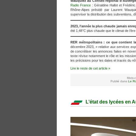
Wauquiez au Conseil régional d’Auvergne
Radio France
: Géraldine Hallot et Frédéric
Rhône-Alpes présidé par Laurent Wauquie
superviser la distribution des subventions
2023, l’année la plus chaude jamais enreg
été 1,48°C plus chaude que le climat de l’ère
RER métropolitains : ce que contient la
décembre 2023,
« relative aux services ex
de concrétiser les annonces faites en nove
texte révise notamment le rôle et les missio
les précisions pour les dates et tracés du nô
Lire le reste de cet article »
Mots-c
Publié dans
Le Ro
L’état des lycées en