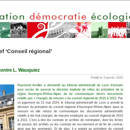
f ‘Conseil régional’
ontre L. Wauquiez
Publié le 3 janvier 2025
Raymond Avrillier a demandé au tribunal administratif de Lyon d’annuler
pour excès de pouvoir la décision implicite de refus du président de la
région Auvergne-Rhône-Alpes de lui communiquer divers documents
relatifs aux « chargés de mission » du conseil régional de 2015 à 2022.
Par
un jugement du 21 mai 2024, le tribunal administratif de Lyon a annulé la
décision du président du conseil régional d’Auvergne-Rhône Alpes dans la
mesure où elle refuse de communiquer les documents administratifs
relatifs à dix-huit chargés de mission employés au conseil régional de 2015
à 2022. C’est à dire les contrats et arrêtés de nomination, dont les fiches
de postes, les arrêtés ou les contrats de recrutement et de fin de contrat,
ainsi que les avenants). Et de plus, il a enjoint au président du conseil