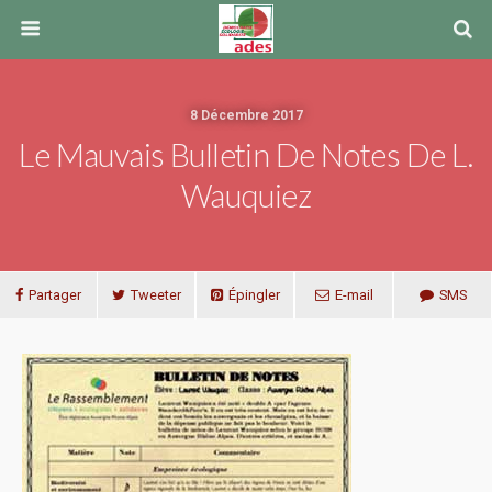
8 Décembre 2017
Le Mauvais Bulletin De Notes De L.
Wauquiez
Partager
Tweeter
Épingler
E-mail
SMS