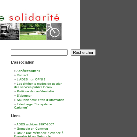
Rechercher
Rechercher
L'association
Adhérer/soutenir
Contact
L'ADES : un OPNI ?
Les différents modes de gestion
des services publics locaux
Politique de confidentialité
S'abonner
Soutenir notre effort d'information
Télécharger "Le système
Carignon"
Liens
ADES archives 1997-2007
Grenoble en Commun
UMA : Une Métropole d'Avance à
Grenoble Alpes Métropole