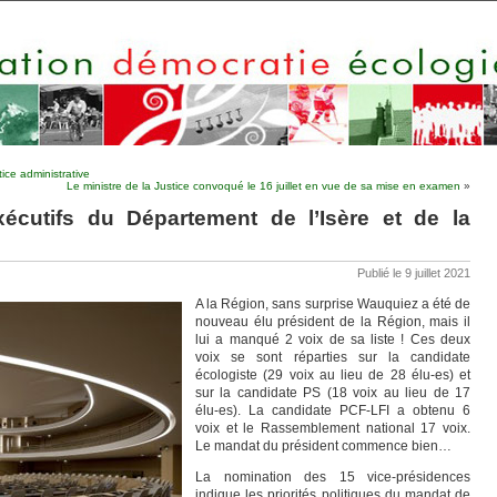
ice administrative
Le ministre de la Justice convoqué le 16 juillet en vue de sa mise en examen
»
cutifs du Département de l’Isère et de la
Publié le 9 juillet 2021
A la Région, sans surprise Wauquiez a été de
nouveau élu président de la Région, mais il
lui a manqué 2 voix de sa liste ! Ces deux
voix se sont réparties sur la candidate
écologiste (29 voix au lieu de 28 élu-es) et
sur la candidate PS (18 voix au lieu de 17
élu-es). La candidate PCF-LFI a obtenu 6
voix et le Rassemblement national 17 voix.
Le mandat du président commence bien…
La nomination des 15 vice-présidences
indique les priorités politiques du mandat de