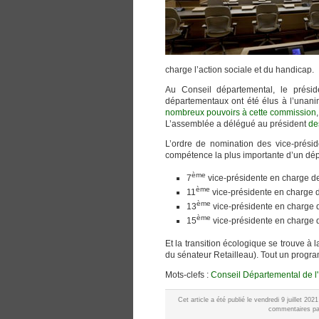
charge l’action sociale et du handicap.
Au Conseil départemental, le présid
départementaux ont été élus à l’una
nombreux pouvoirs à cette commission
L’assemblée a délégué au président
de
L’ordre de nomination des vice-préside
compétence la plus importante d’un dépa
ème
7
vice-présidente en charge de 
ème
11
vice-présidente en charge de
ème
13
vice-présidente en charge 
ème
15
vice-présidente en charge d
Et la transition écologique se trouve à l
du sénateur Retailleau). Tout un progra
Mots-clefs :
Conseil Départemental de l'
Cet article a été publié le vendredi 9 juillet 2
commentaires par