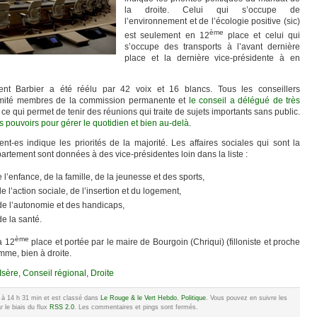
la droite. Celui qui s’occupe de
l’environnement et de l’écologie positive (sic)
ème
est seulement en 12
place et celui qui
s’occupe des transports à l’avant dernière
place et la dernière vice-présidente à en
ent Barbier a été réélu par 42 voix et 16 blancs. Tous les conseillers
nimité membres de la commission permanente et
le conseil a délégué de très
, ce qui permet de tenir des réunions qui traite de sujets importants sans public.
s pouvoirs pour gérer le quotidien et bien au-delà
.
nt-es indique les priorités de la majorité. Les affaires sociales qui sont la
rtement sont données à des vice-présidentes loin dans la liste :
l’enfance, de la famille, de la jeunesse et des sports,
 l’action sociale, de l’insertion et du logement,
de l’autonomie et des handicaps,
e la santé.
ème
a 12
place et portée par le maire de Bourgoin (Chriqui) (filloniste et proche
mme, bien à droite.
Isère
,
Conseil régional
,
Droite
021 à 14 h 31 min et est classé dans
Le Rouge & le Vert Hebdo
,
Politique
. Vous pouvez en suivre les
 le biais du flux
RSS 2.0
. Les commentaires et pings sont fermés.