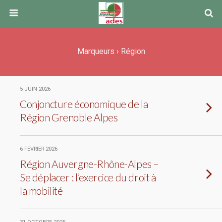
Marqueurs › Région
5 JUIN 2026
Conjoncture économique de la
Région Grenoble Alpes
6 FÉVRIER 2026
Région Auvergne-Rhône-Alpes –
Se déplacer : l’exercice du droit à
la mobilité