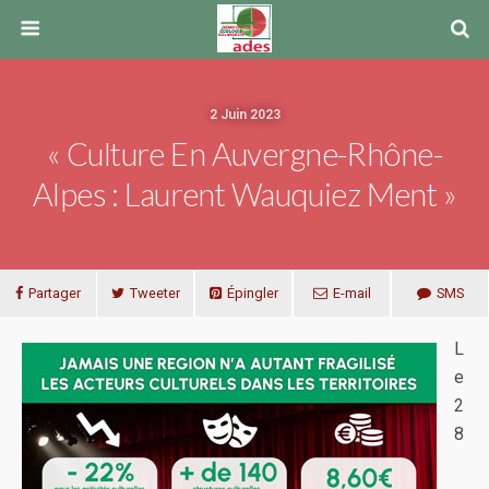
2 Juin 2023
« Culture En Auvergne-Rhône-
Alpes : Laurent Wauquiez Ment »
Partager
Tweeter
Épingler
E-mail
SMS
L
e
2
8