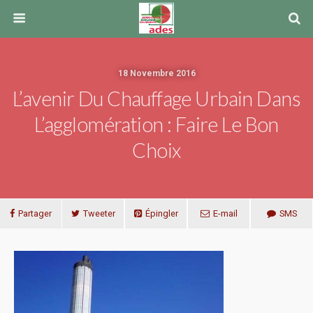
18 Novembre 2016
L’avenir Du Chauffage Urbain Dans
L’agglomération : Faire Le Bon
Choix
Partager
Tweeter
Épingler
E-mail
SMS