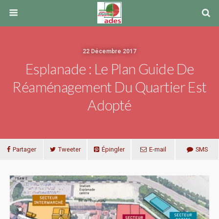
22 Décembre 2017
Esplanade : Le Plan Guide De
Réaménagement Du Quartier Est
Adopté
Partager
Tweeter
Épingler
E-mail
SMS