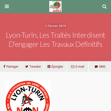
1 Février 2019
Lyon-Turin, Les Traités Interdisent
D’engager Les Travaux Définitifs
Partager
Tweeter
Épingler
E-mail
SMS