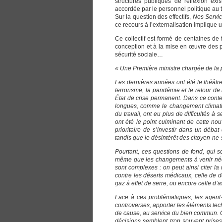
structures publiques de réflexion exi
accordée par le personnel politique au 
Sur la question des effectifs,
Nos Servic
ce recours à l’externalisation impliqu
Ce collectif est formé de centaines de f
conception et à la mise en œuvre des pol
sécurité sociale…
« Une Première ministre chargée de la p
Les dernières années ont été le théâtr
terrorisme, la pandémie et le retour de 
État de crise permanent. Dans ce contex
longues, comme le changement climati
du travail, ont eu plus de difficultés à
ont été le point culminant de cette nou
prioritaire de s’investir dans un déba
tandis que le désintérêt des citoyen·ne·
Pourtant, ces questions de fond, qui s
même que les changements à venir néce
sont complexes : on peut ainsi citer la
contre les déserts médicaux, celle de d
gaz à effet de serre, ou encore celle d’as
Face à ces problématiques, les agent·e
controverses, apporter les éléments te
de cause, au service du bien commun. Ce
décisions semblent trop souvent prises 