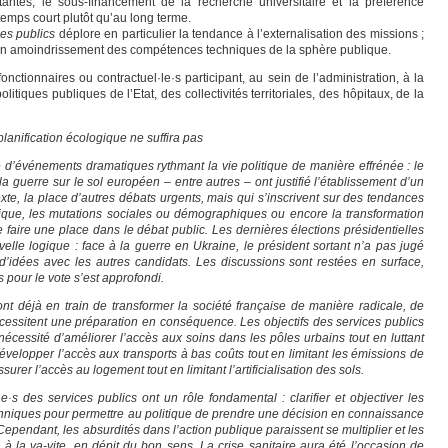
stantes, le sous-financement de la recherche universitaire et la préférence
temps court plutôt qu’au long terme.
es publics
déplore en particulier la tendance à l’externalisation des missions ;
e un amoindrissement des compétences techniques de la sphère publique.
onctionnaires ou contractuel·le·s participant, au sein de l’administration, à la
itiques publiques de l’Etat, des collectivités territoriales, des hôpitaux, de la
lanification écologique ne suffira pas
e d’événements dramatiques rythmant la vie politique de manière effrénée : le
la guerre sur le sol européen – entre autres – ont justifié l’établissement d’un
te, la place d’autres débats urgents, mais qui s’inscrivent sur des tendances
que, les mutations sociales ou démographiques ou encore la transformation
 se faire une place dans le débat public. Les dernières élections présidentielles
velle logique : face à la guerre en Ukraine, le président sortant n’a pas jugé
t d’idées avec les autres candidats. Les discussions sont restées en surface,
s pour le vote s’est approfondi.
ont déjà en train de transformer la société française de manière radicale, de
ssitent une préparation en conséquence. Les objectifs des services publics
 nécessité d’améliorer l’accès aux soins dans les pôles urbains tout en luttant
évelopper l’accès aux transports à bas coûts tout en limitant les émissions de
surer l’accès au logement tout en limitant l’artificialisation des sols.
·s des services publics ont un rôle fondamental : clarifier et objectiver les
chniques pour permettre au politique de prendre une décision en connaissance
pendant, les absurdités dans l’action publique paraissent se multiplier et les
à la va-vite, en dépit du bon sens. La crise sanitaire aura été l’occasion de