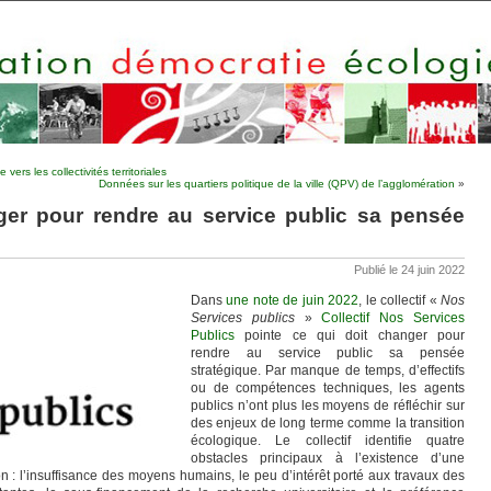
rs les collectivités territoriales
Données sur les quartiers politique de la ville (QPV) de l’agglomération
»
ger pour rendre au service public sa pensée
Publié le 24 juin 2022
Dans
une note de juin 2022
, le collectif «
Nos
Services publics
»
Collectif Nos Services
Publics
pointe ce qui doit changer pour
rendre au service public sa pensée
stratégique. Par manque de temps, d’effectifs
ou de compétences techniques, les agents
publics n’ont plus les moyens de réfléchir sur
des enjeux de long terme comme la transition
écologique. Le collectif identifie quatre
obstacles principaux à l’existence d’une
n : l’insuffisance des moyens humains, le peu d’intérêt porté aux travaux des