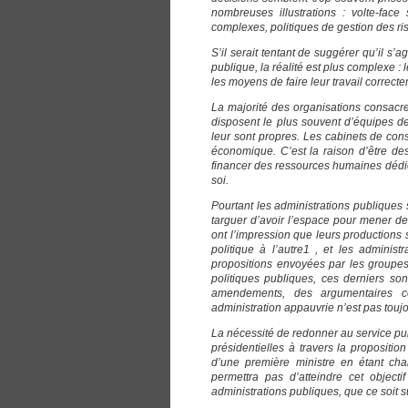
nombreuses illustrations : volte-face
complexes, politiques de gestion des ri
S’il serait tentant de suggérer qu’il s
publique, la réalité est plus complexe 
les moyens de faire leur travail correct
La majorité des organisations consacr
disposent le plus souvent d’équipes de
leur sont propres. Les cabinets de con
économique. C’est la raison d’être de
financer des ressources humaines dédiée
soi.
Pourtant les administrations publiques 
targuer d’avoir l’espace pour mener de
ont l’impression que leurs productions 
politique à l’autre1 , et les admini
propositions envoyées par les groupes 
politiques publiques, ces derniers so
amendements, des argumentaires co
administration appauvrie n’est pas touj
La nécessité de redonner au service pub
présidentielles à travers la propositio
d’une première ministre en étant c
permettra pas d’atteindre cet objecti
administrations publiques, que ce soit s