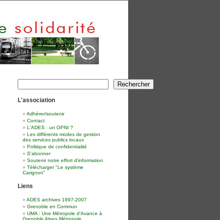
Rechercher
Rechercher
L'association
Adhérer/soutenir
Contact
L'ADES : un OPNI ?
Les différents modes de gestion
des services publics locaux
Politique de confidentialité
S'abonner
Soutenir notre effort d'information
Télécharger "Le système
Carignon"
Liens
ADES archives 1997-2007
Grenoble en Commun
UMA : Une Métropole d'Avance à
Grenoble Alpes Métropole