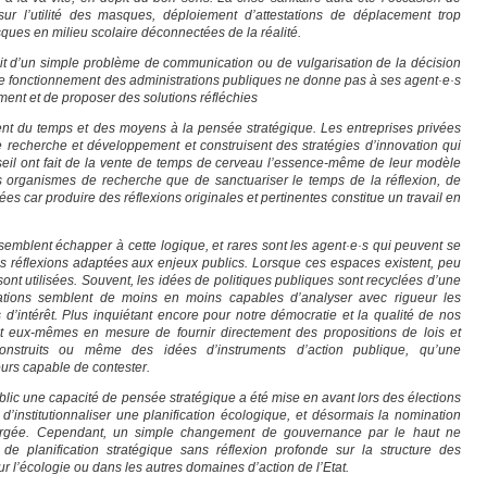
 sur l’utilité des masques, déploiement d’attestations de déplacement trop
sques en milieu scolaire déconnectées de la réalité.
’agit d’un simple problème de communication ou de vulgarisation de la décision
: le fonctionnement des administrations publiques ne donne pas à ses agent·e·s
ement et de proposer des solutions réfléchies
ent du temps et des moyens à la pensée stratégique. Les entreprises privées
 recherche et développement et construisent des stratégies d’innovation qui
seil ont fait de la vente de temps de cerveau l’essence-même de leur modèle
s organismes de recherche que de sanctuariser le temps de la réflexion, de
s car produire des réflexions originales et pertinentes constitue un travail en
semblent échapper à cette logique, et rares sont les agent·e·s qui peuvent se
s réflexions adaptées aux enjeux publics. Lorsque ces espaces existent, peu
sont utilisées. Souvent, les idées de politiques publiques sont recyclées d’une
strations semblent de moins en moins capables d’analyser avec rigueur les
d’intérêt. Plus inquiétant encore pour notre démocratie et la qualité de nos
nt eux-mêmes en mesure de fournir directement des propositions de lois et
nstruits ou même des idées d’instruments d’action publique, qu’une
ours capable de contester.
lic une capacité de pensée stratégique a été mise en avant lors des élections
n d’institutionnaliser une planification écologique, et désormais la nomination
hargée. Cependant, un simple changement de gouvernance par le haut ne
f de planification stratégique sans réflexion profonde sur la structure des
ur l’écologie ou dans les autres domaines d’action de l’Etat.