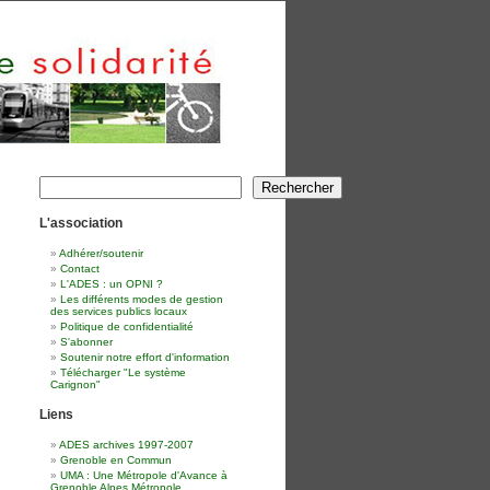
Rechercher
Rechercher
L'association
Adhérer/soutenir
Contact
L'ADES : un OPNI ?
Les différents modes de gestion
des services publics locaux
Politique de confidentialité
S'abonner
Soutenir notre effort d'information
Télécharger "Le système
Carignon"
Liens
ADES archives 1997-2007
Grenoble en Commun
UMA : Une Métropole d'Avance à
Grenoble Alpes Métropole