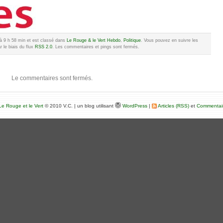
22 à 9 h 58 min et est classé dans
Le Rouge & le Vert Hebdo
,
Politique
. Vous pouvez en suivre les
 le biais du flux
RSS 2.0
. Les commentaires et pings sont fermés.
Le commentaires sont fermés.
e Rouge et le Vert
© 2010 V.C. | un blog utilisant
WordPress
|
Articles (RSS)
et
Commentai