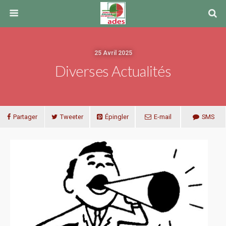
25 Avril 2025
Diverses Actualités
Partager
Tweeter
Épingler
E-mail
SMS