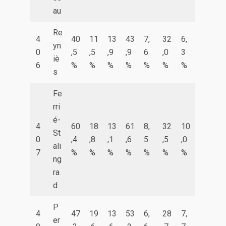
au
Re
4
40
11
13
43
7,
32
6,
yn
0
,5
,5
,9
,9
6
,0
3
iè
6
%
%
%
%
%
%
%
s
Fe
rri
é-
4
60
18
13
61
8,
32
10
St
0
,4
,8
,1
,6
5
,5
,0
ali
7
%
%
%
%
%
%
%
ng
ra
d
P
4
47
19
13
53
6,
28
7,
er