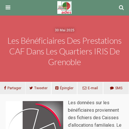
30 Mai 2025
Les Bénéficiaires Des Prestations
CAF Dans Les Quartiers IRIS De
Grenoble
Partager
Tweeter
Épingler
E-mail
SMS
Les données sur les
bénéficiaires proviennent
des fichiers des Caisses
d’allocations familiales. Le