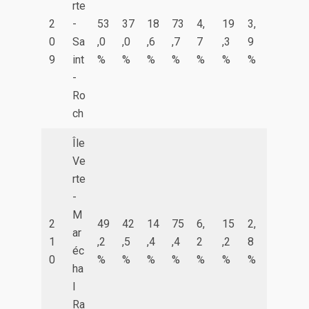
rte
2
-
53
37
18
73
4,
19
3,
0
Sa
,0
,0
,6
,7
7
,3
9
9
int
%
%
%
%
%
%
%
-
Ro
ch
Île
Ve
rte
-
M
2
49
42
14
75
6,
15
2,
ar
1
,2
,5
,4
,4
2
,2
8
éc
0
%
%
%
%
%
%
%
ha
l
Ra