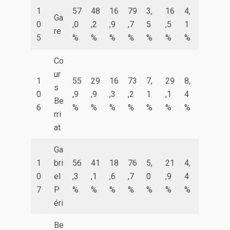
1
57
48
16
79
3,
16
4,
Ga
0
,0
,2
,9
,7
5
,5
1
re
5
%
%
%
%
%
%
%
Co
ur
1
55
29
16
73
7,
29
8,
s
0
,9
,9
,3
,2
1
,1
4
Be
6
%
%
%
%
%
%
%
rri
at
Ga
1
bri
56
41
18
76
5,
21
4,
0
el
,3
,1
,6
,7
0
,9
4
7
P
%
%
%
%
%
%
%
éri
Be