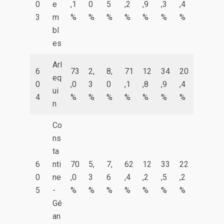
0
e
,1
0
5
,2
,9
,3
,4
3
m
%
%
%
%
%
%
%
bl
es
Arl
6
73
2,
8,
71
12
34
20
eq
0
,0
3
0
,1
,8
,9
,4
ui
4
%
%
%
%
%
%
%
n
Co
ns
ta
6
nti
70
5,
7,
62
12
33
22
0
ne
,0
3
6
,4
,2
,5
,2
5
-
%
%
%
%
%
%
%
Gé
an