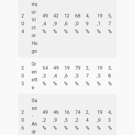
éq
ui-
2
49
42
12
68
4,
19
5,
Vi
0
,4
,9
,6
,0
9
,1
7
ct
4
%
%
%
%
%
%
%
or
Hu
go
Gr
2
54
49
19
79
2,
19
3,
en
0
,3
,4
,6
,5
7
,5
8
ett
5
%
%
%
%
%
%
%
e
Sa
int
2
49
46
16
74
2,
19
4,
-
0
,2
,9
,5
,2
4
,9
3
An
6
%
%
%
%
%
%
%
dr