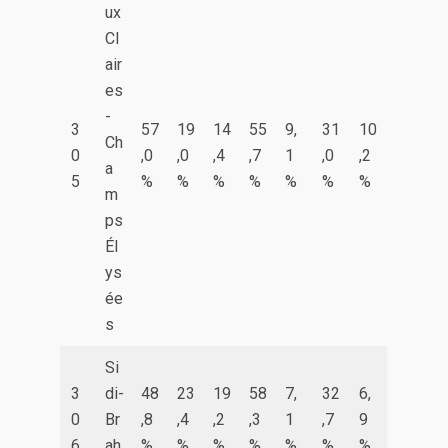
ux
Cl
air
es
-
3
57
19
14
55
9,
31
10
Ch
0
,0
,0
,4
,7
1
,0
,2
a
5
%
%
%
%
%
%
%
m
ps
Él
ys
ée
s
Si
3
di-
48
23
19
58
7,
32
6,
0
Br
,8
,4
,2
,3
1
,7
9
6
ah
%
%
%
%
%
%
%