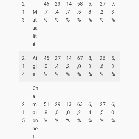
2
-
46
23
14
58
5,
27
7,
1
M
,7
,4
,7
,5
8
,2
3
3
ut
%
%
%
%
%
%
%
ua
lit
é
2
Ai
45
27
14
67
8,
26
5,
1
gl
,0
,4
,2
,0
3
,6
3
4
e
%
%
%
%
%
%
%
Ch
a
2
m
51
29
13
63
6,
27
6,
1
pi
,8
,0
,0
,2
4
,5
0
5
on
%
%
%
%
%
%
%
ne
t