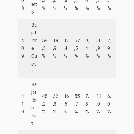
0
,3
,6
,6
,2
6
,7
7
ett
8
%
%
%
%
%
%
%
o
Ba
jat
4
ièr
59
19
12
57
9,
30
7,
0
e
,5
,9
,4
,5
4
,9
9
9
Ou
%
%
%
%
%
%
%
es
t
Ba
jat
4
48
22
16
55
7,
31
6,
ièr
1
,2
,3
,5
,7
8
,0
0
e
0
%
%
%
%
%
%
%
Es
t