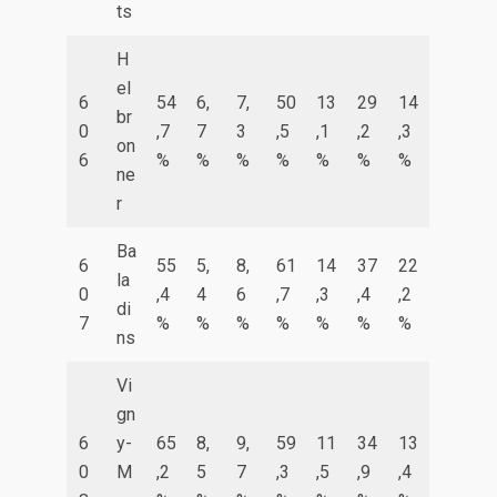
ts
H
el
6
54
6,
7,
50
13
29
14
br
0
,7
7
3
,5
,1
,2
,3
on
6
%
%
%
%
%
%
%
ne
r
Ba
6
55
5,
8,
61
14
37
22
la
0
,4
4
6
,7
,3
,4
,2
di
7
%
%
%
%
%
%
%
ns
Vi
gn
6
y-
65
8,
9,
59
11
34
13
0
M
,2
5
7
,3
,5
,9
,4