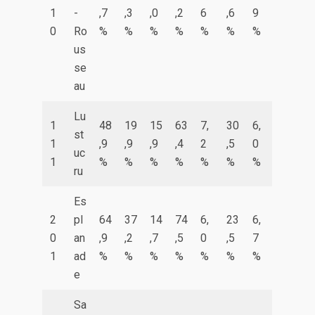
1
-
,7
,3
,0
,2
6
,6
9
0
Ro
%
%
%
%
%
%
%
us
se
au
Lu
1
48
19
15
63
7,
30
6,
st
1
,9
,9
,9
,4
2
,5
0
uc
1
%
%
%
%
%
%
%
ru
Es
2
pl
64
37
14
74
6,
23
6,
0
an
,9
,2
,7
,5
0
,5
7
1
ad
%
%
%
%
%
%
%
e
Sa