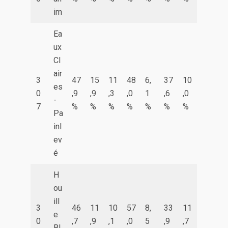
im
Ea
ux
Cl
air
3
47
15
11
48
6,
37
10
es
0
,9
,9
,3
,0
1
,6
,0
-
7
%
%
%
%
%
%
%
Pa
inl
ev
é
H
ou
ill
3
46
11
10
57
8,
33
11
e
0
,7
,9
,1
,0
5
,9
,7
Bl