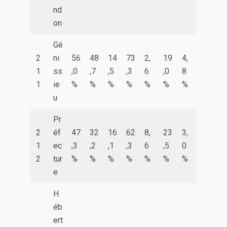
nd
on
Gé
2
ni
56
48
14
73
2,
19
4,
1
ss
,0
,7
,5
,3
6
,0
8
1
ie
%
%
%
%
%
%
%
u
Pr
2
éf
47
32
16
62
8,
23
3,
1
ec
,3
,2
,1
,3
6
,5
0
2
tur
%
%
%
%
%
%
%
e
H
éb
ert