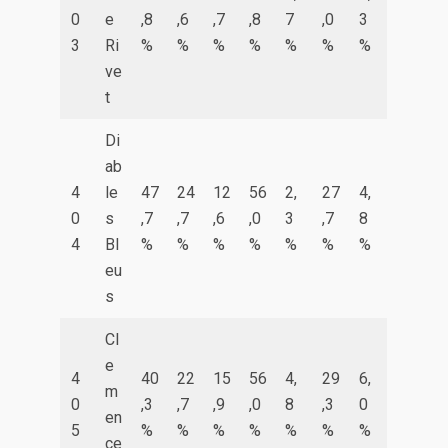
0
e
,8
,6
,7
,8
7
,0
3
3
Ri
%
%
%
%
%
%
%
ve
t
Di
ab
4
le
47
24
12
56
2,
27
4,
0
s
,7
,7
,6
,0
3
,7
8
4
Bl
%
%
%
%
%
%
%
eu
s
Cl
e
4
40
22
15
56
4,
29
6,
m
0
,3
,7
,9
,0
8
,3
0
en
5
%
%
%
%
%
%
%
ce