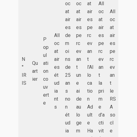
oc
oc
at
All
at
at
air
oc
All
air
air
es
at
oc
es
es
pe
air
at
All
de
pe
rc
es
air
P
oc
m
rc
ev
pe
es
op
at
oi
ev
an
rc
pe
ul
N
air
ns
an
t
ev
rc
Qu
ati
°
es
de
t
l’Al
an
ev
art
on
IR
ét
25
un
lo
t
an
ier
co
IS
ud
an
e
ca
la
t
uv
ia
s
ai
tio
pri
le
ert
nt
no
de
n
m
RS
e
s
n
au
Ad
e
A
ét
lo
ult
d’a
so
ud
ge
e
cti
cl
ia
m
Ha
vit
e