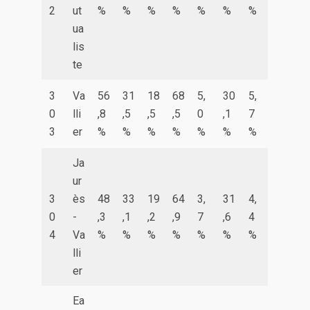
2
ut
%
%
%
%
%
%
%
ua
lis
te
3
Va
56
31
18
68
5,
30
5,
0
lli
,8
,5
,5
,5
0
,1
7
3
er
%
%
%
%
%
%
%
Ja
ur
3
ès
48
33
19
64
3,
31
4,
0
-
,3
,1
,2
,9
7
,6
4
4
Va
%
%
%
%
%
%
%
lli
er
Ea