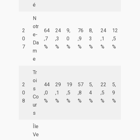
é
N
otr
2
64
24
9,
76
8,
24
12
e-
0
,7
,3
0
,9
3
,1
,5
Da
7
%
%
%
%
%
%
%
m
e
Tr
oi
2
44
29
19
57
5,
22
5,
s
0
,0
,1
,5
,8
4
,5
9
Co
8
%
%
%
%
%
%
%
ur
s
Île
Ve