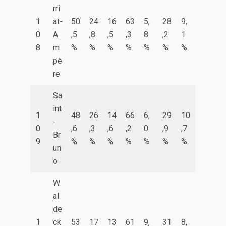
rri
1
at-
50
24
16
63
5,
28
9,
0
A
,5
,8
,5
,3
8
,2
1
8
m
%
%
%
%
%
%
%
pè
re
Sa
int
1
48
26
14
66
6,
29
10
-
0
,6
,3
,6
,2
0
,9
,7
Br
9
%
%
%
%
%
%
%
un
o
W
al
de
1
ck
53
17
13
61
9,
31
8,