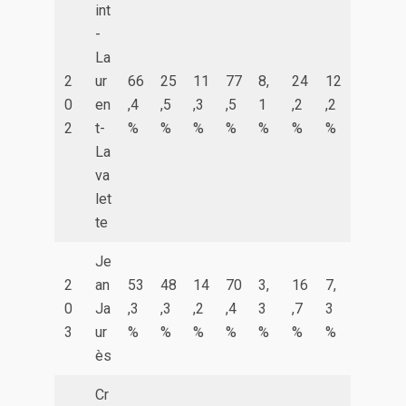
int
-
La
2
ur
66
25
11
77
8,
24
12
0
en
,4
,5
,3
,5
1
,2
,2
2
t-
%
%
%
%
%
%
%
La
va
let
te
Je
2
an
53
48
14
70
3,
16
7,
0
Ja
,3
,3
,2
,4
3
,7
3
3
ur
%
%
%
%
%
%
%
ès
Cr