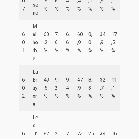
0
,5
6
4
,4
,1
,5
,7
se
7
%
%
%
%
%
%
%
ire
M
6
al
63
7,
6,
60
8,
34
17
0
he
,2
6
6
,9
0
,9
,5
1
rb
%
%
%
%
%
%
%
e
La
6
Br
49
9,
9,
47
8,
32
11
0
uy
,5
2
4
,9
3
,7
,1
2
èr
%
%
%
%
%
%
%
e
Le
s
6
Tr
82
2,
7,
73
25
34
16