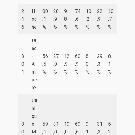
2
H
80
28
9,
74
10
22
10
1
oc
,1
,9
8
,6
,2
,9
,7
6
he
%
%
%
%
%
%
%
Dr
ac
3
-
56
27
12
60
8,
29
8,
0
A
,5
,0
,9
,9
0
,3
1
1
m
%
%
%
%
%
%
%
pè
re
Cli
ni
qu
3
e
59
31
19
69
9,
31
5,
0
M
,1
,0
,0
,6
1
,3
2