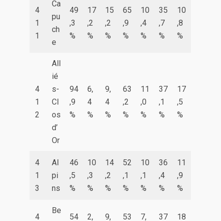
Ca
4
49
17
15
65
10
35
10
pu
1
,3
,2
,2
,9
,4
,7
,8
ch
1
%
%
%
%
%
%
%
e
All
ié
4
s-
94
6,
9,
63
11
37
17
1
Cl
,9
4
4
,2
,0
,1
,5
2
os
%
%
%
%
%
%
%
d’
Or
4
Al
46
10
14
52
10
36
11
1
pi
,5
,3
,2
,1
,1
,4
,9
3
ns
%
%
%
%
%
%
%
Be
4
54
2,
9,
53
7,
37
18