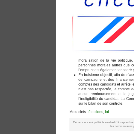
moralisation de la vie politiqu
personnes morales autres que ceu
l’emprunt est également encadré p
En troisième objectif, afin de s’
de campagne et des financements
comptes des candidats et arrête le
n’est pas respectée, le compte d
aucun remboursement et le juge
l’inéligibilité du candidat. La C
sur le bilan de son contrôle.
Mots-clefs :
élections
,
loi
Cet article a été publié le vendredi 12 septembr
les commentaires p