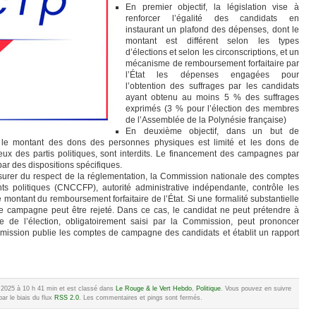
En premier objectif, la législation vise à
renforcer l’égalité des candidats en
instaurant un plafond des dépenses, dont le
montant est différent selon les types
d’élections et selon les circonscriptions, et un
mécanisme de remboursement forfaitaire par
l’État les dépenses engagées pour
l’obtention des suffrages par les candidats
ayant obtenu au moins 5 % des suffrages
exprimés (3 % pour l’élection des membres
de l’Assemblée de la Polynésie française)
En deuxième objectif, dans un but de
e, le montant des dons des personnes physiques est limité et les dons de
x des partis politiques, sont interdits. Le financement des campagnes par
ar des dispositions spécifiques.
assurer du respect de la réglementation, la Commission nationale des comptes
 politiques (CNCCFP), autorité administrative indépendante, contrôle les
 montant du remboursement forfaitaire de l’État. Si une formalité substantielle
e campagne peut être rejeté. Dans ce cas, le candidat ne peut prétendre à
 de l’élection, obligatoirement saisi par la Commission, peut prononcer
ommission publie les comptes de campagne des candidats et établit un rapport
e 2025 à 10 h 41 min et est classé dans
Le Rouge & le Vert Hebdo
,
Politique
. Vous pouvez en suivre
ar le biais du flux
RSS 2.0
. Les commentaires et pings sont fermés.