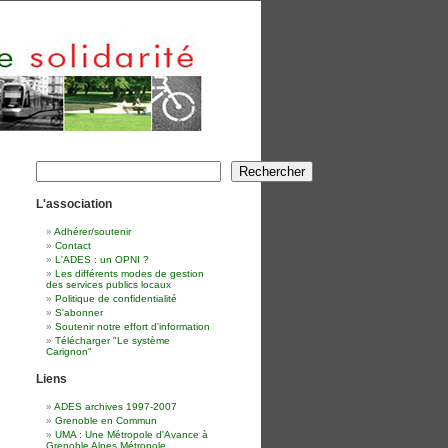
Rechercher
Rechercher
L'association
Adhérer/soutenir
Contact
L'ADES : un OPNI ?
Les différents modes de gestion
des services publics locaux
Politique de confidentialité
S'abonner
Soutenir notre effort d'information
Télécharger "Le système
Carignon"
Liens
ADES archives 1997-2007
Grenoble en Commun
UMA : Une Métropole d'Avance à
Grenoble Alpes Métropole