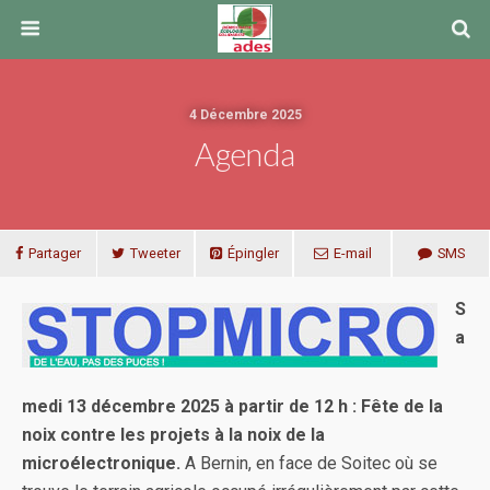
4 Décembre 2025
Agenda
Partager
Tweeter
Épingler
E-mail
SMS
S
a
medi 13 décembre 2025 à partir de 12 h : Fête de la
noix contre les projets à la noix de la
microélectronique.
A Bernin, en face de Soitec où se