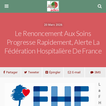
20 Mars 2026
Le Renoncement Aux Soins
Progresse Rapidement, Alerte La
Fédération Hospitalière De France
Partager
Tweeter
Épingler
E-mail
SMS
L
a
F
H