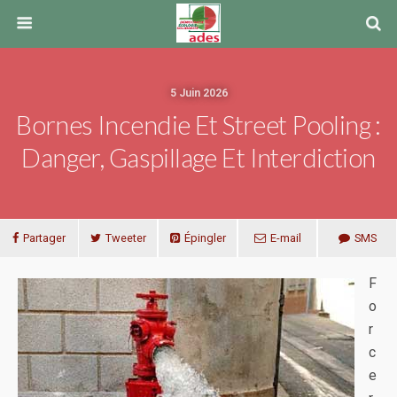
5 Juin 2026
Bornes Incendie Et Street Pooling :
Danger, Gaspillage Et Interdiction
Partager
Tweeter
Épingler
E-mail
SMS
F
o
r
c
e