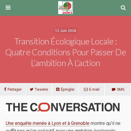
12 Juin 2026
Transition Écologique Locale :
Quatre Conditions Pour Passer De
L’ambition À L’action
Partager
Tweeter
Épingler
E-mail
SMS
Une enquête menée à Lyon et à Grenoble
montre qu’il ne
suffit pas qu’un exécutif avec une ambition écologiste