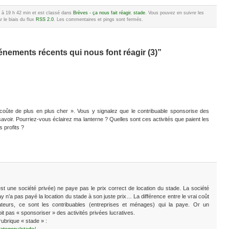
10 à 19 h 42 min et est classé dans
Brèves - ça nous fait réagir
,
stade
. Vous pouvez en suivre les
 le biais du flux
RSS 2.0
. Les commentaires et pings sont fermés.
nements récents qui nous font réagir (3)”
ade coûte de plus en plus cher ». Vous y signalez que le contribuable sponsorise des
savoir. Pourriez-vous éclairez ma lanterne ? Quelles sont ces activités que paient les
s profits ?
st une société privée) ne paye pas le prix correct de location du stade. La société
y n’a pas payé la location du stade à son juste prix… La différence entre le vrai coût
sateurs, ce sont les contribuables (entreprises et ménages) qui la paye. Or un
t pas « sponsoriser » des activités privées lucratives.
rubrique « stade » :