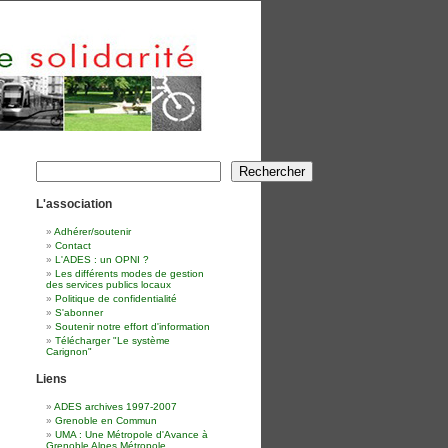
Rechercher
Rechercher
L'association
Adhérer/soutenir
Contact
L'ADES : un OPNI ?
Les différents modes de gestion
des services publics locaux
Politique de confidentialité
S'abonner
Soutenir notre effort d'information
Télécharger "Le système
Carignon"
Liens
ADES archives 1997-2007
Grenoble en Commun
UMA : Une Métropole d'Avance à
Grenoble Alpes Métropole