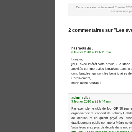
Cet article a été publié le mardi 2 février 20
commentaires par
2 commentaires sur “Les évé
nasraoui
dit :
6 février 2010 à 19 h 11 min
Bonjour,
j’ai lu avec intérêt vote article « le st
activités commerciales lucratives sans le 
contribuables, qui sont les bénéficiaires de
Cordialement,
marie claire nasraoui
admin
dit :
9 février 2010 à 21 h 44 min
Par exemple, le club de foot GF 38 (qui e
organisatrice du concert de Johnny Hallida
de location et ce qu’ont payé les utili
établissement public comme la Métro ne doi
Vous trouverez plus de détails dans notre 