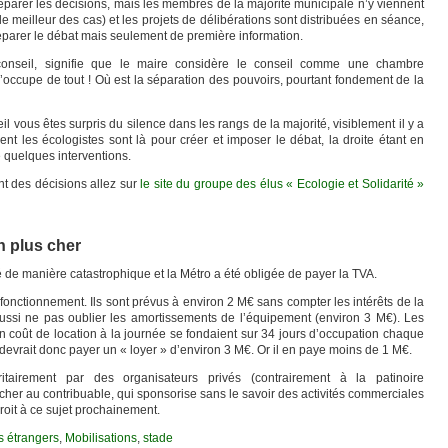
réparer les décisions, mais les membres de la majorité municipale n’y viennent
le meilleur des cas) et les projets de délibérations sont distribuées en séance,
réparer le débat mais seulement de première information.
onseil, signifie que le maire considère le conseil comme une chambre
 s’occupe de tout ! Où est la séparation des pouvoirs, pourtant fondement de la
l vous êtes surpris du silence dans les rangs de la majorité, visiblement il y a
t les écologistes sont là pour créer et imposer le débat, la droite étant en
 quelques interventions.
nt des décisions allez sur
le site du groupe des élus « Ecologie et Solidarité »
n plus cher
é de manière catastrophique et la Métro a été obligée de payer la TVA.
 fonctionnement. Ils sont prévus à environ 2 M€ sans compter les intérêts de la
 aussi ne pas oublier les amortissements de l’équipement (environ 3 M€). Les
un coût de location à la journée se fondaient sur 34 jours d’occupation chaque
evrait donc payer un « loyer » d’environ 3 M€. Or il en paye moins de 1 M€.
itairement par des organisateurs privés (contrairement à la patinoire
cher au contribuable, qui sponsorise sans le savoir des activités commerciales
 droit à ce sujet prochainement.
s étrangers
,
Mobilisations
,
stade