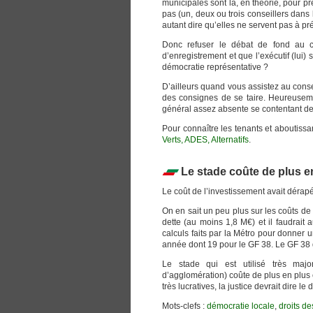
municipales sont là, en théorie, pour p
pas (un, deux ou trois conseillers dans 
autant dire qu’elles ne servent pas à p
Donc refuser le débat de fond au c
d’enregistrement et que l’exécutif (lui)
démocratie représentative ?
D’ailleurs quand vous assistez au consei
des consignes de se taire. Heureusemen
général assez absente se contentant de
Pour connaître les tenants et aboutissa
Verts, ADES, Alternatifs
.
Le stade coûte de plus e
Le coût de l’investissement avait dérap
On en sait un peu plus sur les coûts de
dette (au moins 1,8 M€) et il faudrait
calculs faits par la Métro pour donner 
année dont 19 pour le GF 38. Le GF 38 d
Le stade qui est utilisé très major
d’agglomération) coûte de plus en plus 
très lucratives, la justice devrait dire le
Mots-clefs :
démocratie locale
,
droits de