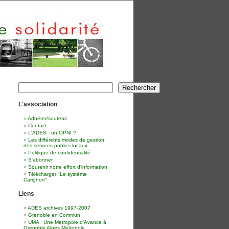
Rechercher
Rechercher
L'association
Adhérer/soutenir
Contact
L'ADES : un OPNI ?
Les différents modes de gestion
des services publics locaux
Politique de confidentialité
S'abonner
Soutenir notre effort d'information
Télécharger "Le système
Carignon"
Liens
ADES archives 1997-2007
Grenoble en Commun
UMA : Une Métropole d'Avance à
Grenoble Alpes Métropole