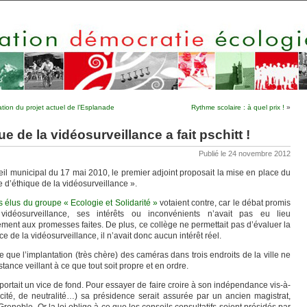
ion du projet actuel de l’Esplanade
Rythme scolaire : à quel prix !
»
e de la vidéosurveillance a fait pschitt !
Publié le 24 novembre 2012
il municipal du 17 mai 2010, le premier adjoint proposait la mise en place du
e d’éthique de la vidéosurveillance ».
s élus du groupe « Ecologie et Solidarité »
votaient contre, car le débat promis
vidéosurveillance, ses intérêts ou inconvénients n’avait pas eu lieu
ement aux promesses faites. De plus, ce collège ne permettait pas d’évaluer la
ce de la vidéosurveillance, il n’avait donc aucun intérêt réel.
 que l’implantation (très chère) des caméras dans trois endroits de la ville ne
tance veillant à ce que tout soit propre et en ordre.
portait un vice de fond. Pour essayer de faire croire à son indépendance vis-à-
cité, de neutralité…) sa présidence serait assurée par un ancien magistrat,