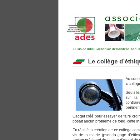
«
Plus de 8000 Grenoblois demandent l’annulat
Le collège d’éthiqu
Au conse
« collèg
Seuls
le
sur la 
contrair
pertinen
Gadget créé pour essayer de faire croire
posait aucun problème de fond, cette ins
En réalité la création de ce collège com
vis de la mairie (pseudo gage d’effica