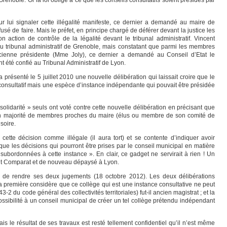
renoble. Or la loi oblige à ce que les conseils consultatifs soient présidés par
r lui signaler cette illégalité manifeste, ce dernier a demandé au maire de
efusé de faire. Mais le préfet, en principe chargé de déférer devant la justice les
n action de contrôle de la légalité devant le tribunal administratif. Vincent
tribunal administratif de Grenoble, mais constatant que parmi les membres
cienne présidente (Mme Joly), ce dernier a demandé au Conseil d’Etat le
 été confié au Tribunal Administratif de Lyon.
 présenté le 5 juillet 2010 une nouvelle délibération qui laissait croire que le
 consultatif mais une espèce d’instance indépendante qui pouvait être présidée
solidarité » seuls ont voté contre cette nouvelle délibération en précisant que
en majorité de membres proches du maire (élus ou membre de son comité de
usoire.
 cette décision comme illégale (il aura tort) et se contente d’indiquer avoir
fait que les décisions qui pourront être prises par le conseil municipal en matière
subordonnées à cette instance ». En clair, ce gadget ne servirait à rien ! Un
nt Comparat et de nouveau dépaysé à Lyon.
nt de rendre ses deux jugements (18 octobre 2012). Les deux délibérations
 la première considère que ce collège qui est une instance consultative ne peut
3-2 du code général des collectivités territoriales) fut-il ancien magistrat ; et la
ssibilité à un conseil municipal de créer un tel collège prétendu indépendant
ais le résultat de ses travaux est resté tellement confidentiel qu’il n’est même