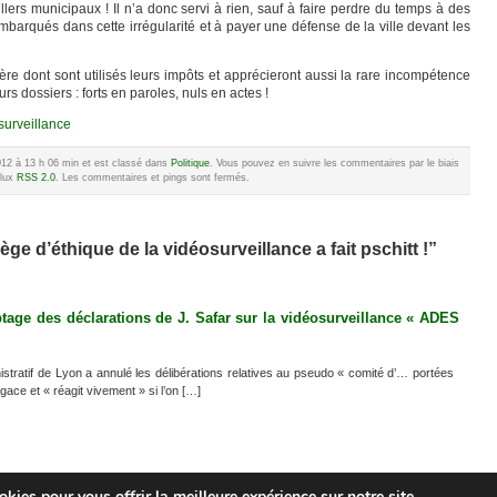
lers municipaux ! Il n’a donc servi à rien, sauf à faire perdre du temps à des
embarqués dans cette irrégularité et à payer une défense de la ville devant les
re dont sont utilisés leurs impôts et apprécieront aussi la rare incompétence
urs dossiers : forts en paroles, nuls en actes !
surveillance
012 à 13 h 06 min et est classé dans
Politique
. Vous pouvez en suivre les commentaires par le biais
flux
RSS 2.0
. Les commentaires et pings sont fermés.
e d’éthique de la vidéosurveillance a fait pschitt !”
yptage des déclarations de J. Safar sur la vidéosurveillance « ADES
stratif de Lyon a annulé les délibérations relatives au pseudo « comité d’… portées
agace et « réagit vivement » si l’on […]
kies pour vous offrir la meilleure expérience sur notre site.