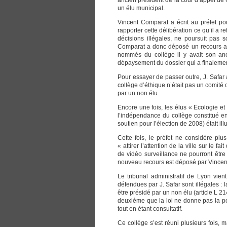
ancien président de la cour d’appel de G
un élu municipal.
Vincent Comparat a écrit au préfet pou
rapporter cette délibération ce qu’il a r
décisions illégales, ne poursuit pas so
Comparat a donc déposé un recours au 
nommés du collège il y avait son an
dépaysement du dossier qui a finalement
Pour essayer de passer outre, J. Safar a
collège d’éthique n’était pas un comité
par un non élu.
Encore une fois, les élus « Ecologie et 
l’indépendance du collège constitué 
soutien pour l’élection de 2008) était ill
Cette fois, le préfet ne considère plus
« attirer l’attention de la ville sur le 
de vidéo surveillance ne pourront être 
nouveau recours est déposé par Vince
Le tribunal administratif de Lyon vie
défendues par J. Safar sont illégales :
être présidé par un non élu (article L 214
deuxième que la loi ne donne pas la po
tout en étant consultatif.
Ce collège s’est réuni plusieurs fois, m