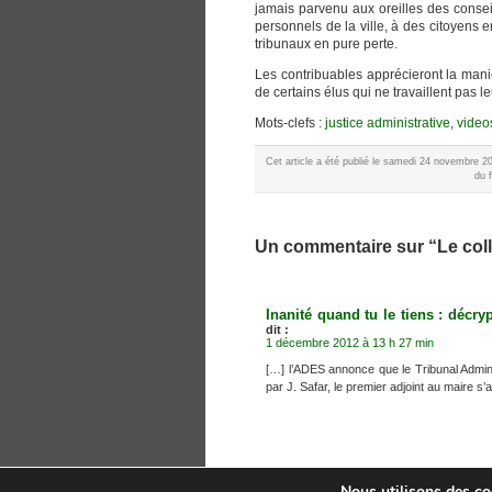
jamais parvenu aux oreilles des conseil
personnels de la ville, à des citoyens 
tribunaux en pure perte.
Les contribuables apprécieront la maniè
de certains élus qui ne travaillent pas le
Mots-clefs :
justice administrative
,
video
Cet article a été publié le samedi 24 novembre 2
du 
Un commentaire sur “Le collèg
Inanité quand tu le tiens : décr
dit :
1 décembre 2012 à 13 h 27 min
[…] l’ADES annonce que le Tribunal Admini
par J. Safar, le premier adjoint au maire s’
Nous utilisons des coo