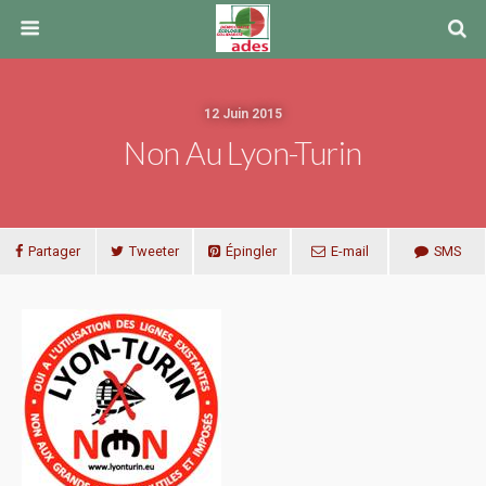
12 Juin 2015
Non Au Lyon-Turin
Partager
Tweeter
Épingler
E-mail
SMS