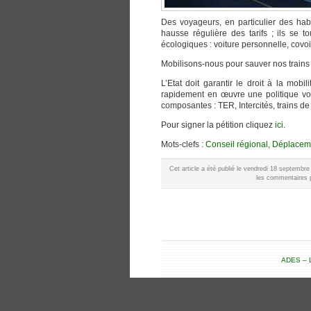
Des voyageurs, en particulier des hab
hausse régulière des tarifs ; ils se 
écologiques : voiture personnelle, covoi
Mobilisons-nous pour sauver nos trains 
L’Etat doit garantir le droit à la mobi
rapidement en œuvre une politique volo
composantes : TER, Intercités, trains de n
Pour signer la pétition cliquez
ici
.
Mots-clefs :
Conseil régional
,
Déplacem
Cet article a été publié le vendredi 18 septembr
les commentaires p
ADES – L