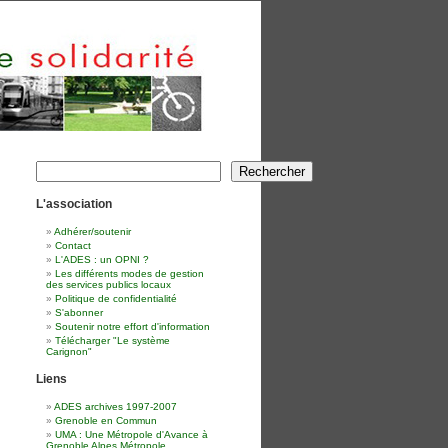
Rechercher
Rechercher
L'association
Adhérer/soutenir
Contact
L'ADES : un OPNI ?
Les différents modes de gestion
des services publics locaux
Politique de confidentialité
S'abonner
Soutenir notre effort d'information
Télécharger "Le système
Carignon"
Liens
ADES archives 1997-2007
Grenoble en Commun
UMA : Une Métropole d'Avance à
Grenoble Alpes Métropole