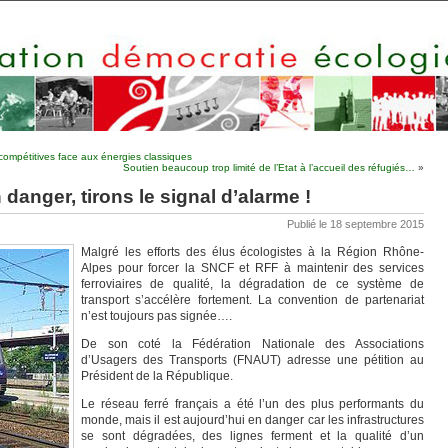
compétitives face aux énergies classiques
Soutien beaucoup trop limité de l’Etat à l’accueil des réfugiés…
»
 danger, tirons le signal d’alarme !
Publié le 18 septembre 2015
Malgré les efforts des élus écologistes à la Région Rhône-
Alpes pour forcer la SNCF et RFF à maintenir des services
ferroviaires de qualité, la dégradation de ce système de
transport s’accélère fortement. La convention de partenariat
n’est toujours pas signée….
De son coté la Fédération Nationale des Associations
d’Usagers des Transports (FNAUT) adresse une pétition au
Président de la République.
Le réseau ferré français a été l’un des plus performants du
monde, mais il est aujourd’hui en danger car les infrastructures
se sont dégradées, des lignes ferment et la qualité d’un