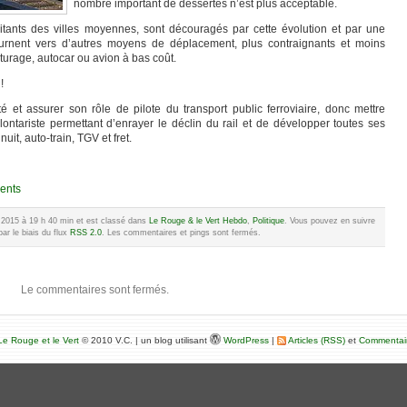
nombre important de dessertes n’est plus acceptable.
itants des villes moyennes, sont découragés par cette évolution et par une
tournent vers d’autres moyens de déplacement, plus contraignants et moins
turage, autocar ou avion à bas coût.
!
lité et assurer son rôle de pilote du transport public ferroviaire, donc mettre
ntariste permettant d’enrayer le déclin du rail et de développer toutes ses
uit, auto-train, TGV et fret.
ents
e 2015 à 19 h 40 min et est classé dans
Le Rouge & le Vert Hebdo
,
Politique
. Vous pouvez en suivre
ar le biais du flux
RSS 2.0
. Les commentaires et pings sont fermés.
Le commentaires sont fermés.
e Rouge et le Vert
© 2010 V.C. | un blog utilisant
WordPress
|
Articles (RSS)
et
Commentai