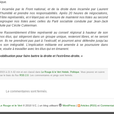
ique.
 incarnée par le Front national, et de la droite dure incarnée par Laurent
humilité et prendre nos responsabilités. Après 20 heures de négociations,
’être représentés, et n’étant pas en mesure de maintenir nos listes au second
regrouper nos listes avec celles du Parti socialiste conduite par Jean-Jack
uite par Cécile Cukierman.
re Rassemblement d’être représenté au conseil régional à hauteur de son
nos élus, qui siègeront dans un groupe unique, resteront libres, et ne seront
on. Ils ne prendront pas part à l’exécutif, et pourront ainsi défendre jusqu’au
 son intégralité. L’implication militante est amenée à se poursuivre dans
, vouée à travailler avec les élus qui en émanent.
lisation pour faire battre la droite et l’extrême-droite. »
e 2015 à 21 h 42 min et est classé dans
Le Rouge & le Vert Hebdo
,
Politique
. Vous pouvez en suivre
ar le biais du flux
RSS 2.0
. Les commentaires et pings sont fermés.
Le commentaires sont fermés.
e Rouge et le Vert
© 2010 V.C. | un blog utilisant
WordPress
|
Articles (RSS)
et
Commentai