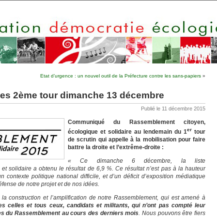
Etat d’urgence : un nouvel outil de la Préfecture contre les sans-papiers
»
ales 2ème tour dimanche 13 décembre
Publié le 11 décembre 2015
Communiqué du Rassemblement citoyen,
er
écologique et solidaire au lendemain du 1
tour
de scrutin qui appelle à la mobilisation pour faire
battre la droite et l’extrême-droite :
« Ce dimanche 6 décembre, la liste
 solidaire a obtenu le résultat de 6,9 %. Ce résultat n’est pas à la hauteur
contexte politique national difficile, et d’un déficit d’exposition médiatique
fense de notre projet et de nos idées.
 la construction et l’amplification de notre Rassemblement, qui est amené à
 celles et tous ceux, candidats et militants, qui n’ont pas compté leur
dées du Rassemblement au cours des derniers mois
. Nous pouvons être fiers