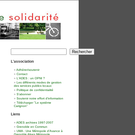
Rechercher
Rechercher
L'association
Adhérer/soutenir
Contact
L'ADES : un OPNI ?
Les différents modes de gestion
des services publics locaux
Politique de confidentialité
S'abonner
Soutenir notre effort d'information
Télécharger "Le système
Carignon"
Liens
ADES archives 1997-2007
Grenoble en Commun
UMA : Une Métropole d'Avance à
Grenoble Alpes Métropole