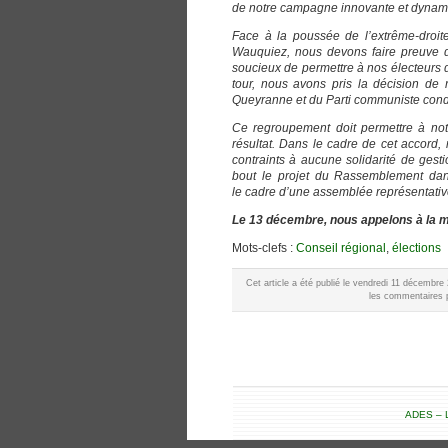
de notre campagne innovante et dynam
Face à la poussée de l’extrême-droite
Wauquiez, nous devons faire preuve d’
soucieux de permettre à nos électeurs d
tour, nous avons pris la décision de 
Queyranne et du Parti communiste cond
Ce regroupement doit permettre à not
résultat. Dans le cadre de cet accord, 
contraints à aucune solidarité de gesti
bout le projet du Rassemblement dans
le cadre d’une assemblée représentative
Le 13 décembre, nous appelons à la mobi
Mots-clefs :
Conseil régional
,
élections
Cet article a été publié le vendredi 11 décembr
les commentaires p
ADES – L