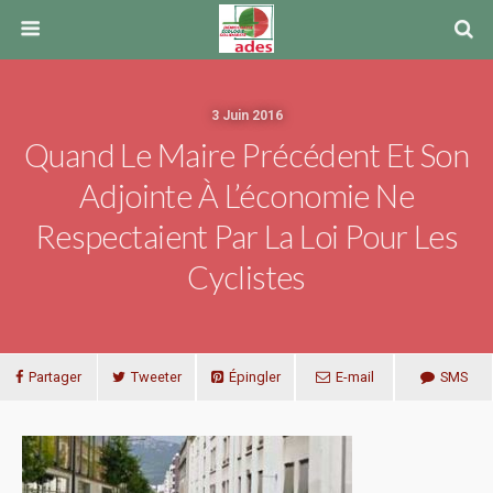
3 Juin 2016
Quand Le Maire Précédent Et Son
Adjointe À L’économie Ne
Respectaient Par La Loi Pour Les
Cyclistes
Partager
Tweeter
Épingler
E-mail
SMS