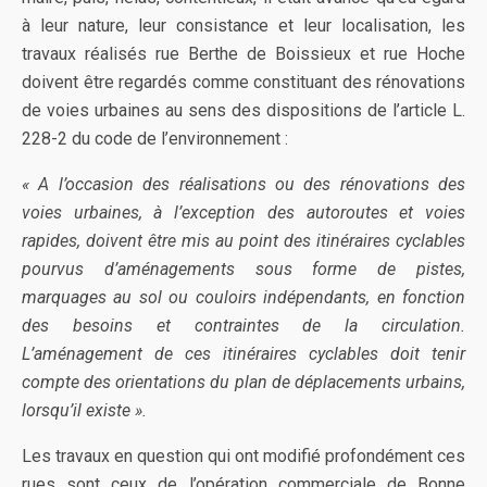
à leur nature, leur consistance et leur localisation, les
travaux réalisés rue Berthe de Boissieux et rue Hoche
doivent être regardés comme constituant des rénovations
de voies urbaines au sens des dispositions de l’article L.
228-2 du code de l’environnement :
« A l’o
c
casion des
ré
alisations ou des rénovations des
voi
e
s urbaines
,
à l’exception des autorout
es
et voi
e
s
rapide
s
,
do
i
vent êtr
e
mi
s
au point des itinéraire
s
cyclabl
es
pourvus d’am
é
nagemen
t
s s
ou
s
form
e
de pi
s
t
es
,
marqua
ges
au sol ou couloirs indépendants
,
en fonction
des be
s
oin
s
et con
t
raintes d
e
la circulation.
L’aména
ge
ment de ce
s
itinérair
es
c
yc
lables do
i
t tenir
compt
e
des ori
e
ntations du plan de déplacements urbains
,
lorsqu’il existe
».
Les travaux en question qui ont modifié profondément ces
rues sont ceux de l’opération commerciale de Bonne