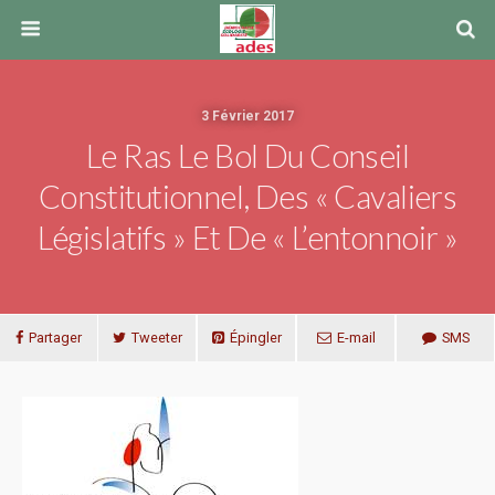
3 Février 2017
Le Ras Le Bol Du Conseil
Constitutionnel, Des « Cavaliers
Législatifs » Et De « L’entonnoir »
Partager
Tweeter
Épingler
E-mail
SMS