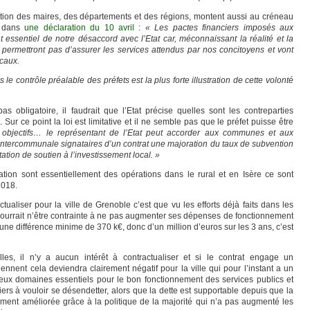
ation des maires, des départements et des régions, montent aussi au créneau
on dans
une déclaration du 10 avril
:
«
Les pactes financiers imposés aux
nt essentiel de notre désaccord avec l’Etat car, méconnaissant la réalité et la
e permettront pas d’assurer les services attendus par nos concitoyens et vont
ocaux.
 le contrôle préalable des préfets est la plus forte illustration de cette volonté
as obligatoire, il faudrait que l’Etat précise quelles sont les contreparties
t. Sur ce point la loi est limitative et il ne semble pas que le préfet puisse être
objectifs… le représentant de l’Etat peut accorder aux communes et aux
intercommunale signataires d’un contrat une majoration du taux de subvention
ation de soutien à l’investissement local. »
tation sont essentiellement des opérations dans le rural et en Isère ce sont
2018.
tualiser pour la ville de Grenoble c’est que vu les efforts déjà faits dans les
pourrait n’être contrainte à ne pas augmenter ses dépenses de fonctionnement
une différence minime de 370 k€, donc d’un million d’euros sur les 3 ans, c’est
lles, il n’y a aucun intérêt à contractualiser et si le contrat engage un
nnent cela deviendra clairement négatif pour la ville qui pour l’instant a un
reux domaines essentiels pour le bon fonctionnement des services publics et
rs à vouloir se désendetter, alors que la dette est supportable depuis que la
ment améliorée grâce à la politique de la majorité qui n’a pas augmenté les