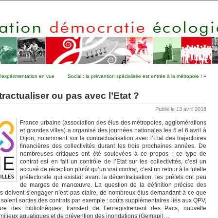
 l’expérimentation en vue
Social : la prévention spécialisée est entrée à la métropole !
»
tractualiser ou pas avec l’Etat ?
Publié le 13 avril 2018
France urbaine (association des élus des métropoles, agglomérations
et grandes villes) a organisé des journées nationales les 5 et 6 avril à
Dijon, notamment sur la contractualisation avec l’Etat des trajectoires
financières des collectivités durant les trois prochaines années. De
nombreuses critiques ont été soulevées à ce propos : ce type de
contrat est en fait un contrôle de l’Etat sur les collectivités, c’est un
accusé de réception plutôt qu’un vrai contrat, c’est un retour à la tutelle
préfectorale qui existait avant la décentralisation, les préfets ont peu
de marges de manœuvre. La question de la définition précise des
tés doivent s’engager n’est pas claire, de nombreux élus demandant à ce que
soient sorties des contrats par exemple : coûts supplémentaires liés aux QPV,
ure des bibliothèques, transfert de l’enregistrement des Pacs, nouvelle
milieux aquatiques et de prévention des inondations (Gemapi)…