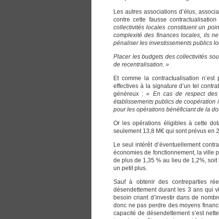
Les autres associations d’élus, associ
contre cette fausse contractualisati
collectivités locales constituent un poi
complexité des finances locales, ils n
pénaliser les investissements publics l
Placer les budgets des collectivités sous
de recentralisation. »
Et comme la contractualisation n’est p
effectives à la signature d’un tel contra
généreux :
« En cas de respect des 
établissements publics de coopération 
pour les opérations bénéficiant de la dot
Or les opérations éligibles à cette do
seulement 13,8 M€ qui sont prévus en 
Le seul intérêt d’éventuellement contrac
économies de fonctionnement, la ville 
de plus de 1,35 % au lieu de 1,2%, soit 
un petit plus.
Sauf à obtenir des contreparties rée
désendettement durant les 3 ans qui vie
besoin criant d’investir dans de nomb
donc ne pas perdre des moyens financie
capacité de désendettement s’est nette