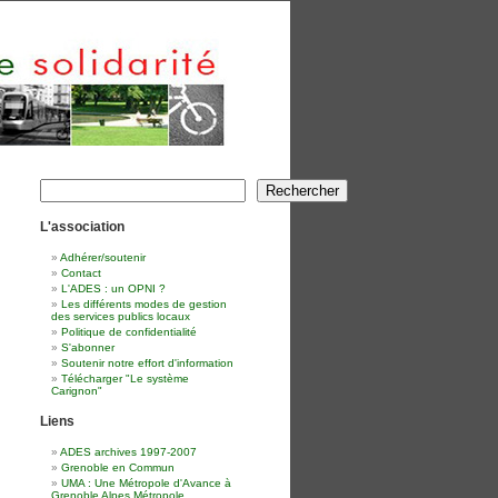
Rechercher
Rechercher
L'association
Adhérer/soutenir
Contact
L'ADES : un OPNI ?
Les différents modes de gestion
des services publics locaux
Politique de confidentialité
S'abonner
Soutenir notre effort d'information
Télécharger "Le système
Carignon"
Liens
ADES archives 1997-2007
Grenoble en Commun
UMA : Une Métropole d'Avance à
Grenoble Alpes Métropole