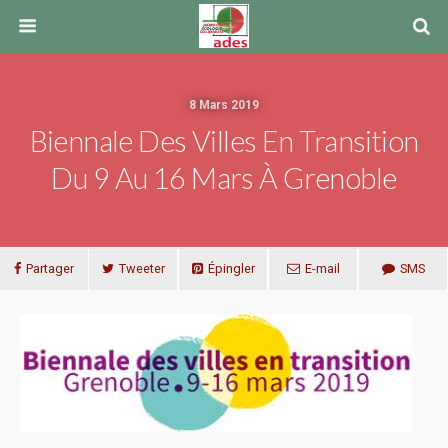
8 Mars 2019
Biennale Des Villes En Transition
Du 9 Au 16 Mars À Grenoble
Partager
Tweeter
Épingler
E-mail
SMS