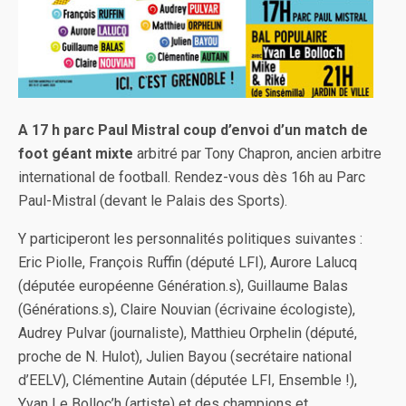
A 17 h parc Paul Mistral coup d’envoi d’un match de
foot géant mixte
arbitré par Tony Chapron, ancien arbitre
international de football. Rendez-vous dès 16h au Parc
Paul-Mistral (devant le Palais des Sports).
Y participeront les personnalités politiques suivantes :
Eric Piolle, François Ruffin (député LFI), Aurore Lalucq
(députée européenne Génération.s), Guillaume Balas
(Générations.s), Claire Nouvian (écrivaine écologiste),
Audrey Pulvar (journaliste), Matthieu Orphelin (député,
proche de N. Hulot), Julien Bayou (secrétaire national
d’EELV), Clémentine Autain (députée LFI, Ensemble !),
Yvan Le Bolloc’h (artiste) et des champions et