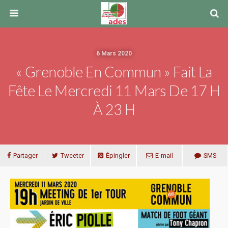
6 Mars 2020
« Grenoble En Commun » Fait La
Fête Le Mercredi 11 Mars De 17 H
À 23 H
Partager
Tweeter
Épingler
E-mail
SMS