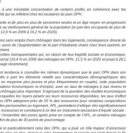
s.
mps à une inévitable concentration de certains profils, en cohérence avec les
é qui se reflètent chez les locataires du parc OPH :
rtie et de plus en plus de personnes seules et un âge moyen en progression
 au vieillissement général de la population (la part des occupants de plus de
 12,9 % en 2009 à 16,2 % en 2020),
res sans emploi (hors chômage) dans les logements, conséquence directe du
 aussi de l’augmentation de la part d’étudiants vivant chez leurs parents, en
gement,
milles monoparentales qui, en raison de leur fragilité sociale et économique,
 social (19,4 % en 2009 des ménages en OPH, 21,5 % en 2020 et jusqu’à 28,1
nagé récemment).
ment tendance à connaître les mêmes dynamiques que le parc OPH dans son
is à part les éléments relatifs aux caractéristiques démographiques des
t en moyenne plus jeunes et plus fréquemment en couple), cette population
tuations économiques et d’emploi, avec un taux de ménages à bas revenu et
chômage) plus important. S’agissant de la question des réalités économiques
esquelles les loyers pèsent sur leurs ressources disponibles, les taux d’effort
es OPH atteignent près de 50 % des ressources pour certaines compositions
des personnelles au logement, APL, permettent d’alléger très significativement
ressources et constituent à ce titre un instrument structurant d’équité sociale :
ur l’ensemble des zones après prise en compte de l’APL, et certains ménages
fort de plus de 30 points de pourcentage.
ial et particulièrement celui des OPH, qui a joué un rôle majeur d’ascenseur