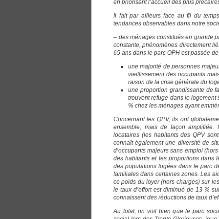
en priorisant l’accueil des plus précaire
Il fait par ailleurs face au fil du te
tendances observables dans notre sociét
– des ménages constitués en grande pa
constante, phénomènes directement liés
65 ans dans le parc OPH est passée de
une majorité de personnes majeu
vieillissement des occupants mais
raison de la crise générale du lo
une proportion grandissante de fa
trouvent refuge dans le logement
% chez les ménages ayant emmé
Concernant les QPV, ils ont globale
ensemble, mais de façon amplifiée. M
locataires (les habitants des QPV son
connaît également une diversité de si
d’occupants majeurs sans emploi (hors 
des habitants et les proportions dans l
des populations logées dans le parc d
familiales dans certaines zones. Les ai
ce poids du loyer (hors charges) sur les 
le taux d’effort est diminué de 13 % s
connaissent des réductions de taux d’ef
Au total, on voit bien que le parc soc