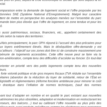
 de plus en plus, depuis la crise économique et sociale qui sévit depuis la fin
cial.
comparaison entre la demande de logement social et l’offre proposée par les
 données SNE (Système National d’Enregistrement). Malgré leur caractère
mettent de mettre en perspective les analyses menées sur l’ensemble du parc
mande bien plus élevée que l’offre de logement, en zone tendue et pour les
s).
aussi patrimoniaux, sociaux, financiers, etc., appellent certainement des
s selon la nature des territoires :
A/Abis principalement, le parc OPH répond à l’accueil des plus précaires pour
ux loyers extrêmement élevés. Mais le déséquilibre offre-demande y est
’ailleurs : l’objectif sur ces zones doit être ici de construire massivement une
 pénurie de logements accessibles. Cette offre neuve peut se faire via la
ion-amélioration, compte tenu des difficultés d’accéder au foncier. En tout état
s’orienter en priorité vers des petits logements compte tenu des nouvelles
eurs.
forte volonté politique et de gros moyens fiscaux (TVA réduite sur l’ensemble
étaires (abandon de la réduction du loyer de solidarité, retour de l’État en
gislatifs et règlementaires (réforme foncière ambitieuse pour minorer le coût
e drastique dans l’inflation de normes techniques, (
sauf des normes
ant tout d’adapter en nombre et en qualité le parc existant aux nouvelles
patrimoines les plus obsolètes, adaptation et modernisation en restructurant les
nseurs, des balcons…) tout au calibrant l’offre nouvelle au plus près des