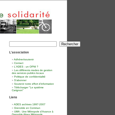
Rechercher
Rechercher
L'association
Adhérer/soutenir
Contact
L'ADES : un OPNI ?
Les différents modes de gestion
des services publics locaux
Politique de confidentialité
S'abonner
Soutenir notre effort d'information
Télécharger "Le système
Carignon"
Liens
ADES archives 1997-2007
Grenoble en Commun
UMA : Une Métropole d'Avance à
Grenoble Alpes Métropole