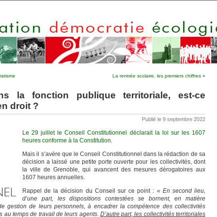
aratisme
La rentrée scolaire, les premiers chiffres
»
 la fonction publique territoriale, est-ce
n droit ?
Publié le 9 septembre 2022
Le 29 juillet le Conseil Constitutionnel déclarait la loi sur les 1607
heures conforme à la Constitution
.
Mais il s’avère que le Conseil Constitutionnel dans la rédaction de sa
décision a laissé une petite porte ouverte pour les collectivités, dont
la ville de Grenoble, qui avancent des mesures dérogatoires aux
1607 heures annuelles.
Rappel de la décision du Conseil sur ce point
: « En second lieu,
d’une part, les dispositions contestées se bornent, en matière
 de gestion de leurs personnels, à encadrer la compétence des collectivités
ives au temps de travail de leurs agents.
D’autre part, les collectivités territoriales