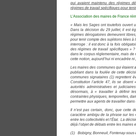
qui avaient maintenu des régimes déro
régimes de travail spécifiques pour teni
L’Association des maires de France réin
« Mais les Sages ont toutefois ouvert u
Dans la décision du 29 juillet, il est é
régimes dérogatoires demeurent libres, 
pour tenir compte des sujétions liées à 
interroge : il est donc à la fois oblig
des régimes de travail spécifiques » ?
dans le corpus réglementaire, mais de 
cette notion, aujourd’hui ni encadrée ni
Les maires des communes qui étaient all
publiant dans la foulée de cette déci
communes signataires (1) regrettent é
Constitution l’article 47, ils se disen
autorités administratives et judicia
désormais, à « travailler à définir l
contraintes physiques, temporelles, dan
permettre aux agents de travailler dans
Il n’est pas certain, donc, que cette d
caractère ambigu de la phrase sur les «
entre les collectivités et l’État. La déc
déjà l’objet de débats entre les maires 
(1) Bobigny, Bonneuil, Fontenay-sous-Boi