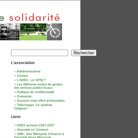
Rechercher
Rechercher
L'association
Adhérer/soutenir
Contact
L'ADES : un OPNI ?
Les différents modes de gestion
des services publics locaux
Politique de confidentialité
S'abonner
Soutenir notre effort d'information
Télécharger "Le système
Carignon"
Liens
ADES archives 1997-2007
Grenoble en Commun
UMA : Une Métropole d'Avance à
Grenoble Alpes Métropole