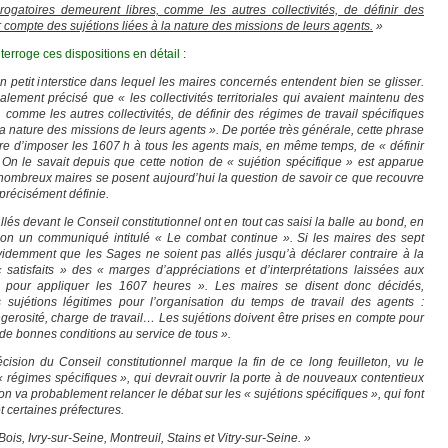
gatoires demeurent libres, comme les autres collectivités, de définir des
r compte des sujétions liées à la nature des missions de leurs agents.
»
terroge ces dispositions en détail
:
n petit interstice dans lequel les maires concernés entendent bien se glisser.
galement précisé que « les collectivités territoriales qui avaient maintenu des
comme les autres collectivités, de définir des régimes de travail spécifiques
la nature des missions de leurs agents ». De portée très générale, cette phrase
atoire d’imposer les 1607 h à tous les agents mais, en même temps, de « définir
 On le savait depuis que cette notion de « sujétion spécifique » est apparue
nombreux maires se posent aujourd’hui la question de savoir ce que recouvre
 précisément définie.
és devant le Conseil constitutionnel ont en tout cas saisi la balle au bond, en
sion un communiqué intitulé « Le combat continue ». Si les maires des sept
videmment que les Sages ne soient pas allés jusqu’à déclarer contraire à la
t « satisfaits » des « marges d’appréciations et d’interprétations laissées aux
ires pour appliquer les 1607 heures ». Les maires se disent donc décidés,
es sujétions légitimes pour l’organisation du temps de travail des agents :
gerosité, charge de travail… Les sujétions doivent être prises en compte pour
 de bonnes conditions au service de tous ».
écision du Conseil constitutionnel marque la fin de ce long feuilleton, vu le
 régimes spécifiques », qui devrait ouvrir la porte à de nouveaux contentieux
ision va probablement relancer le débat sur les « sujétions spécifiques », qui font
et certaines préfectures.
s, Ivry-sur-Seine, Montreuil, Stains et Vitry-sur-Seine. »