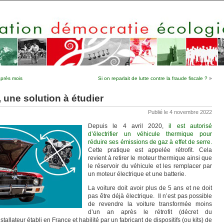
après mois
Si on reparlait de lutte contre la fraude fiscale ?
»
, une solution à étudier
Publié le 4 novembre 2022
Depuis le 4 avril 2020,
il est autorisé
d’électrifier un véhicule thermique pour
réduire ses émissions de gaz à effet de serre.
Cette pratique est appelée rétrofit. Cela
revient à retirer le moteur thermique ainsi que
le réservoir du véhicule et les remplacer par
un moteur électrique et une batterie.
La voiture doit avoir plus de 5 ans et ne doit
pas être déjà électrique. Il n’est pas possible
de revendre la voiture transformée moins
d’un an après le rétrofit (décret du
tallateur établi en France et habilité par un fabricant de dispositifs (ou kits) de