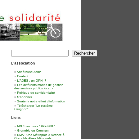
Rechercher
Rechercher
L'association
Adhérer/soutenir
Contact
L'ADES : un OPNI ?
Les différents modes de gestion
des services publics locaux
Politique de confidentialité
S'abonner
Soutenir notre effort d'information
Télécharger "Le système
Carignon"
Liens
ADES archives 1997-2007
Grenoble en Commun
UMA : Une Métropole d'Avance à
Grenoble Alpes Métropole