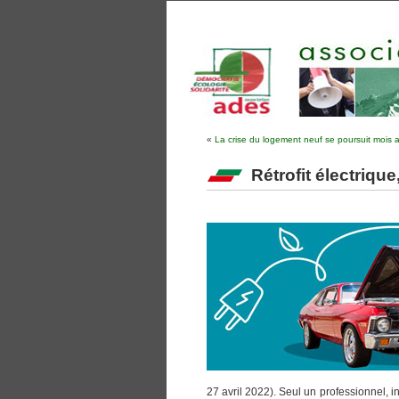
«
La crise du logement neuf se poursuit mois 
Rétrofit électrique
27 avril 2022). Seul un professionnel, ins