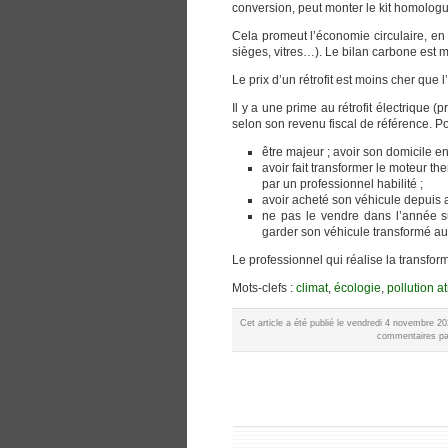
conversion, peut monter le kit homologu
Cela promeut l’économie circulaire, en 
sièges, vitres…). Le bilan carbone est m
Le prix d’un rétrofit est moins cher que 
Il y a une prime au rétrofit électrique 
selon son revenu fiscal de référence. Pou
être majeur ; avoir son domicile e
avoir fait transformer le moteur t
par un professionnel habilité ;
avoir acheté son véhicule depuis 
ne pas le vendre dans l’année su
garder son véhicule transformé au
Le professionnel qui réalise la transform
Mots-clefs :
climat
,
écologie
,
pollution 
Cet article a été publié le vendredi 4 novembre 2
commentaires par